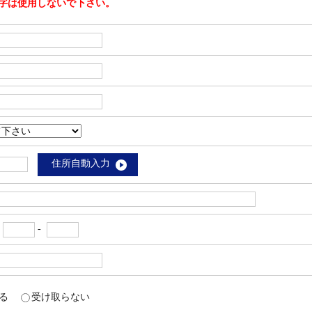
字は使用しないで下さい。
住所自動入力
-
-
取る
受け取らない