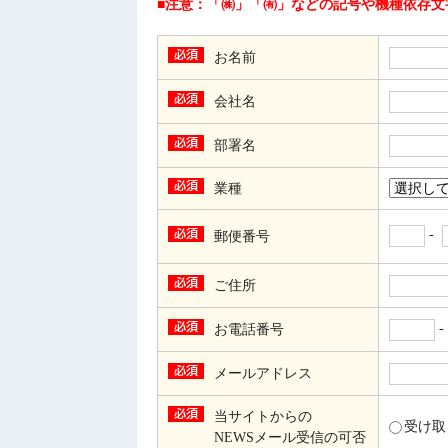
■注意：「㈱」「㈲」などの記号や機種依存文
お名前
会社名
部署名
業種
-
郵便番号
ご住所
お電話番号
メールアドレス
当サイトからの
受け
NEWSメール受信の可否