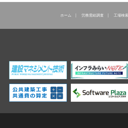
ホーム
労務需給調査
工場検