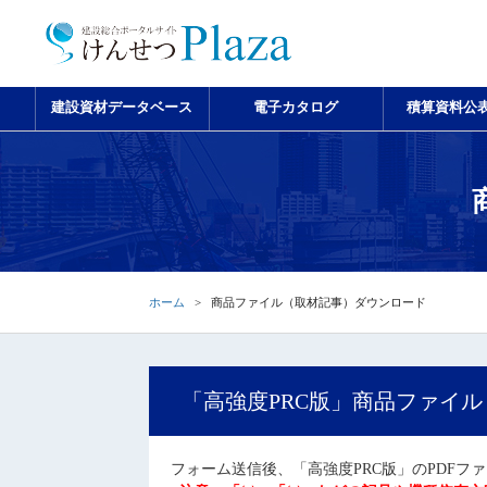
建設資材データベース
電子カタログ
積算資料公
ホーム
商品ファイル（取材記事）ダウンロード
「高強度PRC版」商品ファイ
フォーム送信後、「高強度PRC版」のPDFフ