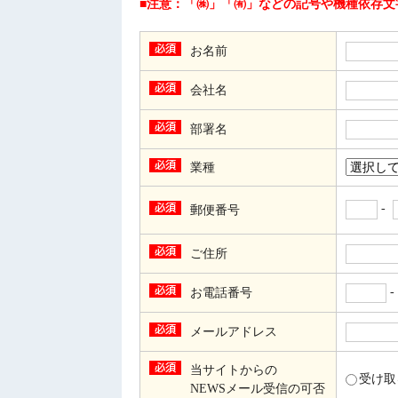
■注意：「㈱」「㈲」などの記号や機種依存文
お名前
会社名
部署名
業種
-
郵便番号
ご住所
お電話番号
メールアドレス
当サイトからの
受け
NEWSメール受信の可否