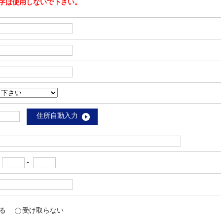
字は使用しないで下さい。
住所自動入力
-
-
取る
受け取らない