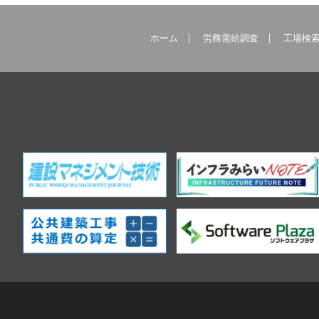
ホーム
労務需給調査
工場検