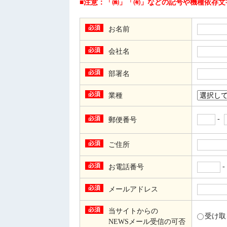
■注意：「㈱」「㈲」などの記号や機種依存文
お名前
会社名
部署名
業種
-
郵便番号
ご住所
お電話番号
メールアドレス
当サイトからの
受け
NEWSメール受信の可否