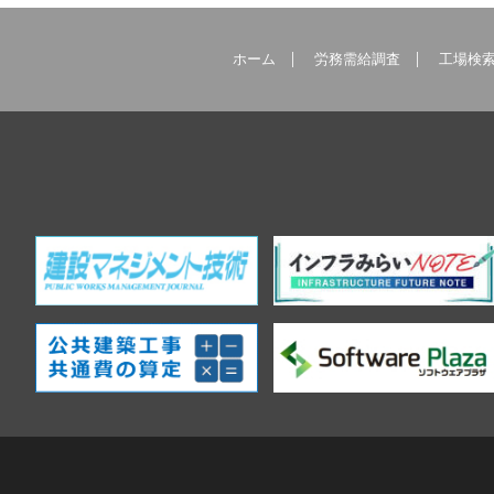
ホーム
労務需給調査
工場検