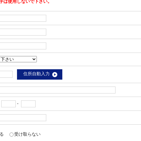
字は使用しないで下さい。
住所自動入力
-
-
取る
受け取らない