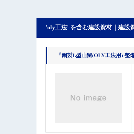
'oly工法' を含む建設資材｜建
『鋼製L型山留(OLY工法用) 整