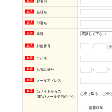
お名前
会社名
部署名
業種
-
郵便番号
ご住所
-
-
お電話番号
メールアドレス
当サイトからの
受け取る
受
NEWSメール受信の可否
情報収集