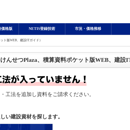
表価格版
NETIS登録技術
市況・価格推移
ット版WEB、建設ITガイド）
んせつPlaza、積算資料ポケット版WEB、建設I
品・工法を追加し資料をご請求ください。
欲しい建設資材を探します。