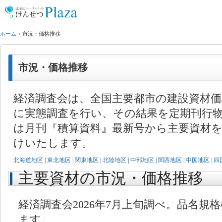
ホーム
> 市況・価格推移
市況・価格推移
経済調査会は、全国主要都市の建設資材
に実態調査を行い、その結果を定期刊行
は月刊『積算資料』最新号から主要資材
けいたします。
北海道地区
|
東北地区
|
関東地区
|
北陸地区
|
中部地区
|
関西地区
|
中国地区
|
四
主要資材の市況・価格推移 
経済調査会2026年7月上旬調べ。品名規
ます。