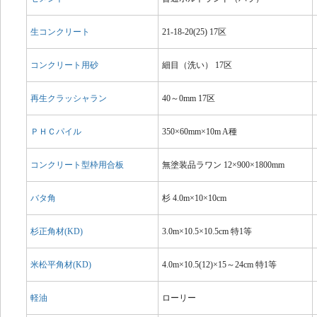
生コンクリート
21-18-20(25) 17区
コンクリート用砂
細目（洗い） 17区
再生クラッシャラン
40～0mm 17区
ＰＨＣパイル
350×60mm×10m A種
コンクリート型枠用合板
無塗装品ラワン 12×900×1800mm
バタ角
杉 4.0m×10×10cm
杉正角材(KD)
3.0m×10.5×10.5cm 特1等
米松平角材(KD)
4.0m×10.5(12)×15～24cm 特1等
軽油
ローリー