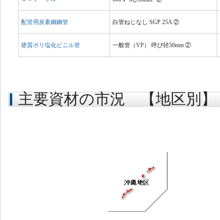
配管用炭素鋼鋼管
白管ねじなし SGP 25A ②
硬質ポリ塩化ビニル管
一般管（VP） 呼び径50mm ②
主要資材の市況 【地区別】