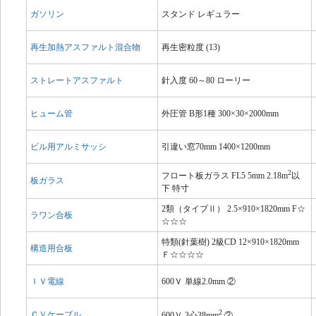
ガソリン
スタンド レギュラー
再生加熱アスファルト混合物
再生密粒度 (13)
ストレートアスファルト
針入度 60～80 ローリー
ヒューム管
外圧管 B形1種 300×30×2000mm
ビル用アルミサッシ
引違い窓70mm 1400×1200mm
2
フロート板ガラス FL5 5mm 2.18m
以
板ガラス
下 特寸
2類（タイプⅡ） 2.5×910×1820mm F☆
ラワン合板
☆☆☆
特類(針葉樹) 2級CD 12×910×1820mm
構造用合板
Ｆ☆☆☆☆
ＩＶ電線
600Ｖ 単線2.0mm ②
2
ＣＶケーブル
600Ｖ 3心38mm
②