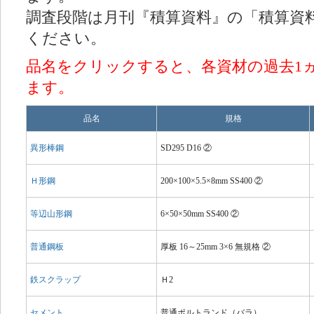
調査段階は月刊『積算資料』の「積算資料
ください。
品名をクリックすると、各資材の過去1
ます。
品名
規格
異形棒鋼
SD295 D16 ②
Ｈ形鋼
200×100×5.5×8mm SS400 ②
等辺山形鋼
6×50×50mm SS400 ②
普通鋼板
厚板 16～25mm 3×6 無規格 ②
鉄スクラップ
Ｈ2
セメント
普通ポルトランド（バラ）