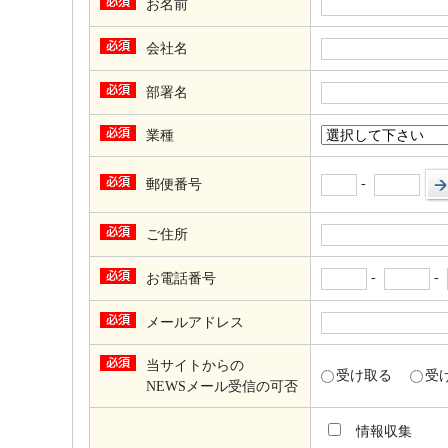
お名前
会社名
部署名
業種
-
郵便番号
ご住所
-
-
お電話番号
メールアドレス
当サイトからの
受け取る
受
NEWSメール受信の可否
情報収集