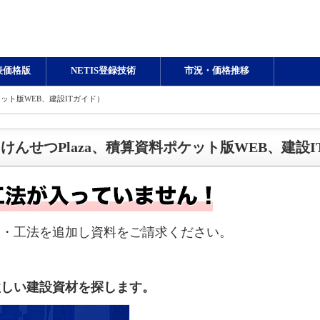
表価格版
NETIS登録技術
市況・価格推移
ット版WEB、建設ITガイド）
んせつPlaza、積算資料ポケット版WEB、建設I
品・工法を追加し資料をご請求ください。
欲しい建設資材を探します。