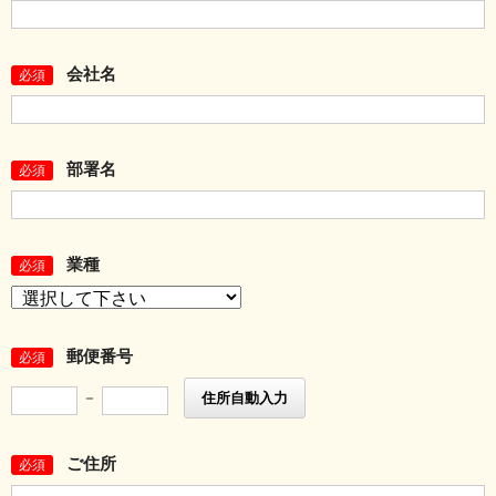
会社名
必須
部署名
必須
業種
必須
郵便番号
必須
－
住所自動入力
ご住所
必須