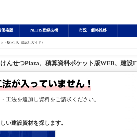
表価格版
NETIS登録技術
市況・価格推移
ット版WEB、建設ITガイド）
んせつPlaza、積算資料ポケット版WEB、建設I
品・工法を追加し資料をご請求ください。
欲しい建設資材を探します。