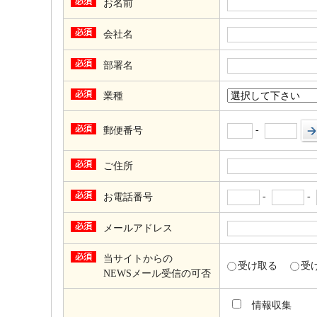
お名前
会社名
部署名
業種
-
郵便番号
ご住所
-
-
お電話番号
メールアドレス
当サイトからの
受け取る
受
NEWSメール受信の可否
情報収集