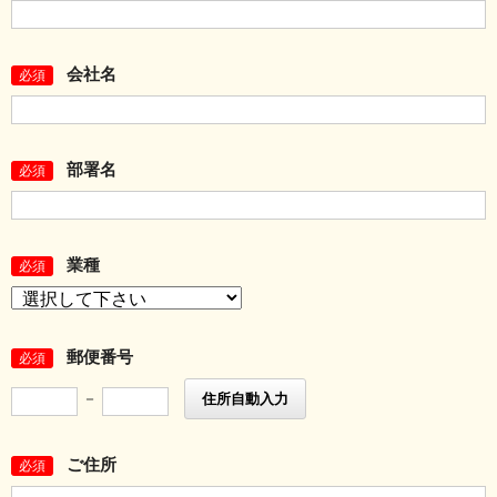
会社名
必須
部署名
必須
業種
必須
郵便番号
必須
－
住所自動入力
ご住所
必須