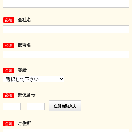
会社名
必須
部署名
必須
業種
必須
郵便番号
必須
－
住所自動入力
ご住所
必須