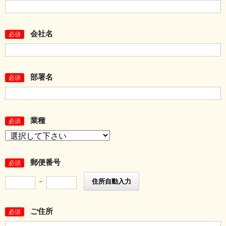
会社名
必須
部署名
必須
業種
必須
郵便番号
必須
－
住所自動入力
ご住所
必須