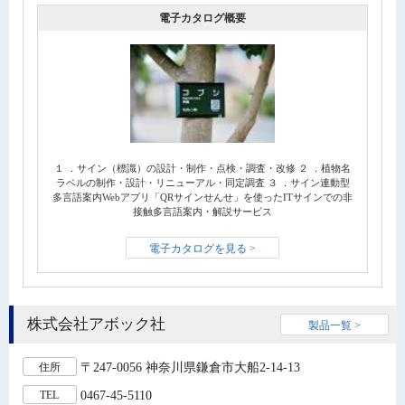
電子カタログ概要
１ ．サイン（標識）の設計・制作・点検・調査・改修 ２ ．植物名
ラベルの制作・設計・リニューアル・同定調査 ３ ．サイン連動型
多言語案内Webアプリ「QRサインせんせ」を使ったITサインでの非
接触多言語案内・解説サービス
電子カタログを見る >
株式会社アボック社
製品一覧 >
〒247-0056 神奈川県鎌倉市大船2-14-13
住所
0467-45-5110
TEL