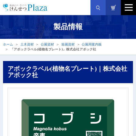
製品情報
ホーム
土木資材
公園資材
造園資材
公園用案内板
『アボックラベル(植物名プレート)』株式会社アボック社
アボックラベル(植物名プレート)｜株式会社
アボック社