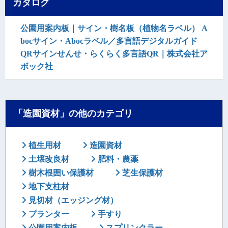
カタログ
公園用案内板｜サイン・樹名板（植物名ラベル） A
bocサイン・Abocラベル／多言語デジタルガイド
QRサインせんせ・らくらく多言語QR｜株式会社ア
ボック社
「造園資材」の他のカテゴリ
植生用材
造園資材
土壌改良材
肥料・農薬
樹木根囲い保護材
芝生保護材
地下支柱材
見切材（エッジング材）
プランター
手すり
公園用案内板
スプリンクラー