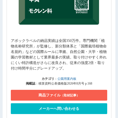
アボックラベルの納品実績は全国350万件。専門機関「植
物名称研究所」が監修し、新分類体系と「国際栽培植物命
名規約」などの国際ルールに準拠、自然公園・大学・植物
園の学習教材として業界最多の実績。取り付けやすく外れ
にくい特許構造がさらに改良され、従来の強度2倍・取り
付け時間半分にグレードアップ。
カテゴリ
：
公園用案内板
掲載誌
：積算資料公表価格版2026年8月号 p.168
商品ファイル
（取材記事）
メーカーへ問い合わせる