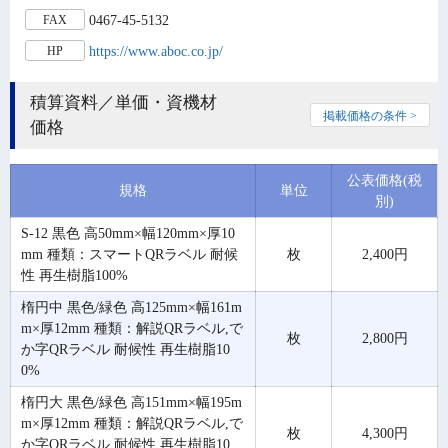
0467-45-5132
FAX
https://www.aboc.co.jp/
HP
積算資料／単価・資機材
掲載価格の条件 >
価格
公表価格(税
規格
単位
別)
S-12 黒色 高50mm×幅120mm×厚10
mm 種類：スマートQRラベル 耐候
枚
2,400円
性 再生樹脂100%
楕円中 黒色/緑色 高125mm×幅161m
m×厚12mm 種類：解説QRラベル,で
枚
2,800円
か字QRラベル 耐候性 再生樹脂10
0%
楕円大 黒色/緑色 高151mm×幅195m
m×厚12mm 種類：解説QRラベル,で
枚
4,300円
か字QRラベル 耐候性 再生樹脂10