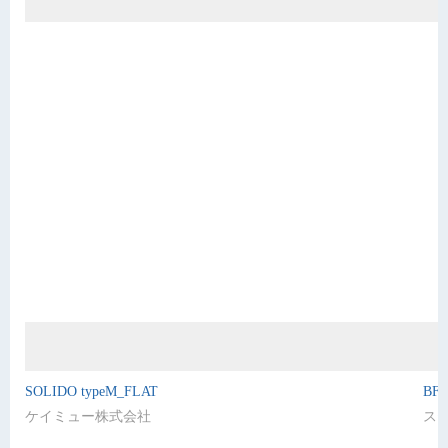
SOLIDO typeM_FLAT
BF
ケイミュー株式会社
ス