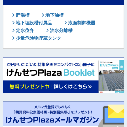
貯湯槽
地下油槽
地下埋設槽付属品
液面制御機器
定水位弁
油水分離槽
少量危険物貯蔵タンク