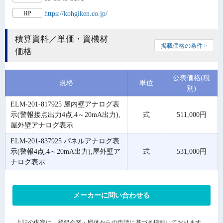
https://kohgiken.co.jp/
HP
積算資料／単価・資機材
掲載価格の条件 >
価格
公表価格(税
規格
単位
別)
ELM-201-817925 屋内壁アナログ表
示(警報接点出力4点,4～20mA出力),
式
511,000円
屋外壁アナログ表示
ELM-201-837925 パネルアナログ表
示(警報4点,4～20mA出力),屋外壁ア
式
531,000円
ナログ表示
メーカーに問い合わせる
上記の内容は、登録企業・団体からの申請に基づき掲載しております。