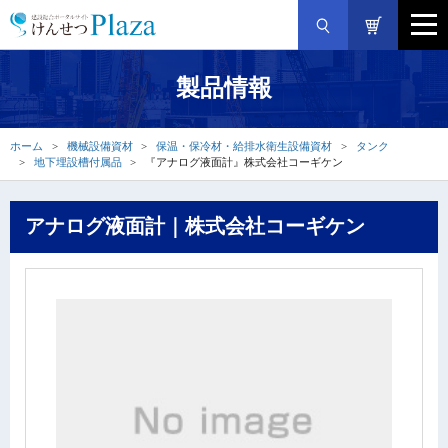
製品情報
ホーム
機械設備資材
保温・保冷材・給排水衛生設備資材
タンク
地下埋設槽付属品
『アナログ液面計』株式会社コーギケン
アナログ液面計｜株式会社コーギケン