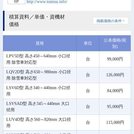
http://www.tomisu.info/
HP
積算資料／単価・資機材
掲載価格の条件 >
価格
公表価格(税
規格
単位
別)
LPV5D型 高さ450～640mm 小口径
台
99,000円
用 除雪車対応型
LQV2D型 高さ650～980mm 小口径
台
126,000円
用 除雪車対応型
LSV6D型 高さ340～440mm 小口径
台
84,000円
用
LSVSAD型 高さ345～440mm 大口
台
95,000円
径用
LUV4D型 高さ560～820mm 大口径
台
115,000円
用