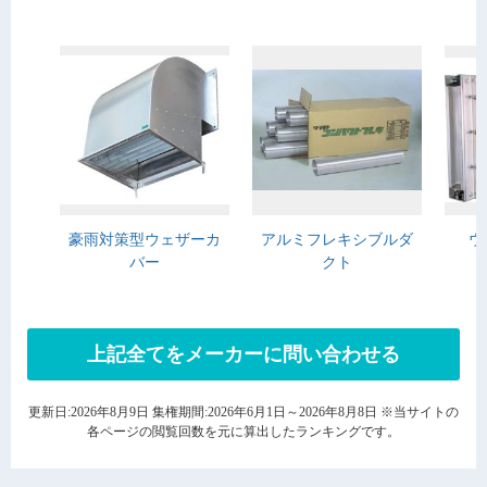
豪雨対策型ウェザーカ
アルミフレキシブルダ
ウ
バー
クト
上記全てをメーカーに問い合わせる
更新日:2026年8月9日 集権期間:2026年6月1日～2026年8月8日 ※当サイトの
各ページの閲覧回数を元に算出したランキングです。