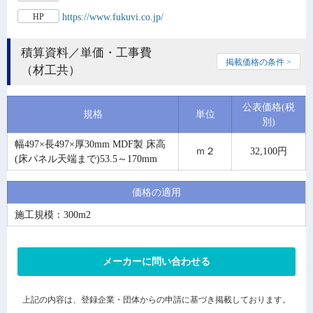
https://www.fukuvi.co.jp/
HP
積算資料／単価・工事費
掲載価格の条件 >
（材工共）
公表価格(税
規格
単位
別)
幅497×長497×厚30mm MDF製 床高
ｍ２
32,100円
(床パネル天端まで)53.5～170mm
価格の適用
施工規模：300m2
メーカーに問い合わせる
上記の内容は、登録企業・団体からの申請に基づき掲載しております。