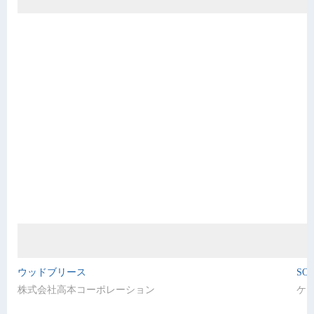
ウッドブリース
SOL
株式会社高本コーポレーション
ケ