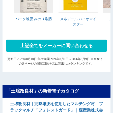
バーク堆肥 みのり堆肥
メネデール バイオマイ
フ
スター
上記全てをメーカーに問い合わせる
更新日:2026年8月10日 集権期間:2026年6月1日～2026年8月9日 ※当サイト
の各ページの閲覧回数を元に算出したランキングです。
「土壌改良材」の新着電子カタログ
土壌改良材｜完熟堆肥を使用したマルチング材 ブ
ラックマルチ「フォレストガード」｜森産業株式会