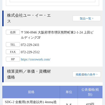
株式会社ユー・イー・エ
製品一覧 >
ス
〒590-0946 大阪府堺市堺区熊野町東2-1-24 上田ビ
住所
ルディング2F
072-229-2411
TEL
072-229-2512
FAX
https://cocowork.com/
HP
積算資料／単価・資機材
掲載価格の条件 >
価格
公表価格(税
規格
単位
別)
SDG-2 全般用(水用途以外) 4mmφ造
ｋｇ
419円