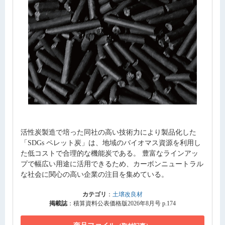
活性炭製造で培った同社の高い技術力により製品化した
「SDGs ペレット炭」は、地域のバイオマス資源を利用し
た低コストで合理的な機能炭である。 豊富なラインアッ
プで幅広い用途に活用できるため、カーボンニュートラル
な社会に関心の高い企業の注目を集めている。
カテゴリ
：
土壌改良材
掲載誌
：積算資料公表価格版2026年8月号 p.174