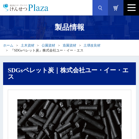
製品情報
ホーム
土木資材
公園資材
造園資材
土壌改良材
『SDGsペレット炭』株式会社ユー・イー・エス
SDGsペレット炭｜株式会社ユー・イー・エ
ス