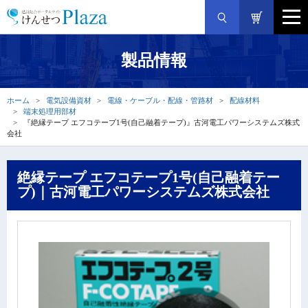
製品情報
ホーム
電気設備資材
電線・ケーブル・配線・管路材
配線材料
端末処理用部材
『絶縁テープ エフコテープ1号(自己融着テープ)』古河電工パワーシステムズ株式
会社
絶縁テープ エフコテープ1号(自己融着テー
プ)｜古河電工パワーシステムズ株式会社