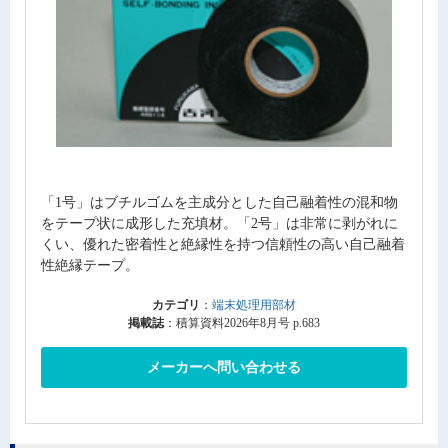
「1号」はブチルゴムを主成分とした自己融着性の混和物
をテープ状に成形した充填材。「2号」は非常に剥がれに
くい、優れた密着性と絶縁性を持つ信頼性の高い自己融着
性絶縁テープ。
カテゴリ
：
端末処理用部材
掲載誌
：積算資料2026年8月号 p.683
メーカーへ問い合わせる