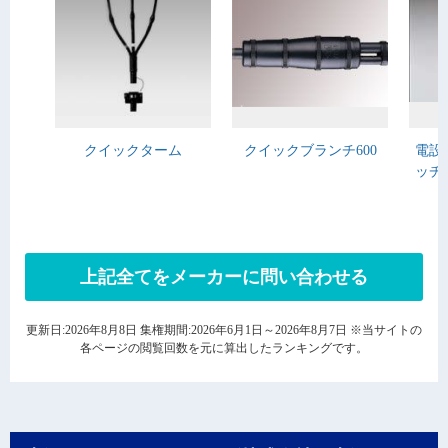
クイックターム
クイックブランチ600
電設
ッチ
上記全てをメーカーに問い合わせる
更新日:2026年8月8日 集権期間:2026年6月1日～2026年8月7日 ※当サイトの
各ページの閲覧回数を元に算出したランキングです。