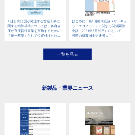
1.はじめに国が発注する営繕工事に
はじめに「第1回循環経済（サーキュ
関する積算基準については、各府省
ラーエコノミー）に関する関係閣僚
庁が官庁営繕事業を実施するための
会議（2024年7月30日）において、
「統一基準」として位置付けられ...
当時の斎藤国土交通省大臣...
一覧を見る
新製品・業界ニュース