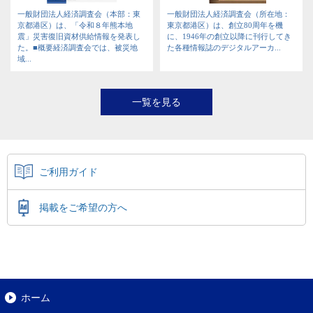
一般財団法人経済調査会（本部：東
一般財団法人経済調査会（所在地：
京都港区）は、「令和８年熊本地
東京都港区）は、創立80周年を機
震」災害復旧資材供給情報を発表し
に、1946年の創立以降に刊行してき
た。■概要経済調査会では、被災地
た各種情報誌のデジタルアーカ...
域...
一覧を見る
ご利用ガイド
掲載をご希望の方へ
ホーム