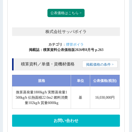
公表価格はこちら >
株式会社サッパボイラ
カテゴリ
：
煙管ボイラ
掲載誌：積算資料公表価格版2026年8月号 p.263
積算資料／単価・資機材価格
掲載価格の条件 >
規格
単位
公表価格(税別)
換算蒸発量1800kg/h 実際蒸発量1
500kg/h 伝熱面積22.0m2 燃料消費
基
16,030,000円
量102kg/h 質量6000kg
お問い合わせ