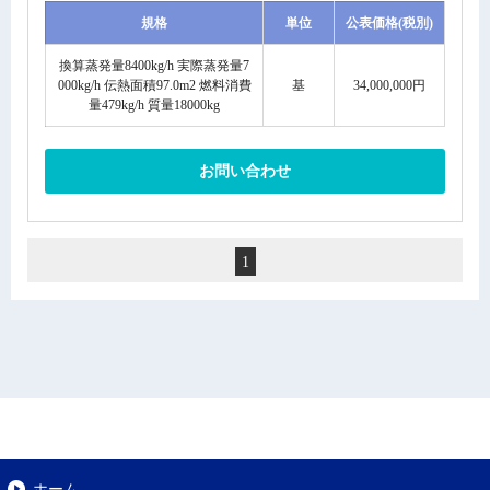
規格
単位
公表価格(税別)
換算蒸発量8400kg/h 実際蒸発量7
000kg/h 伝熱面積97.0m2 燃料消費
基
34,000,000円
量479kg/h 質量18000kg
お問い合わせ
1
ホーム