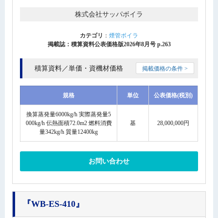
株式会社サッパボイラ
カテゴリ
：
煙管ボイラ
掲載誌：積算資料公表価格版2026年8月号 p.263
積算資料／単価・資機材価格
掲載価格の条件 >
規格
単位
公表価格(税別)
換算蒸発量6000kg/h 実際蒸発量5
000kg/h 伝熱面積72.0m2 燃料消費
基
28,000,000円
量342kg/h 質量12400kg
お問い合わせ
『WB-ES-410』