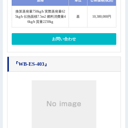
規格
単位
公表価格(税別)
換算蒸発量750kg/h 実際蒸発量62
5kg/h 伝熱面積7.5m2 燃料消費量4
基
10,380,000円
6kg/h 質量2250kg
お問い合わせ
『WB-ES-403』