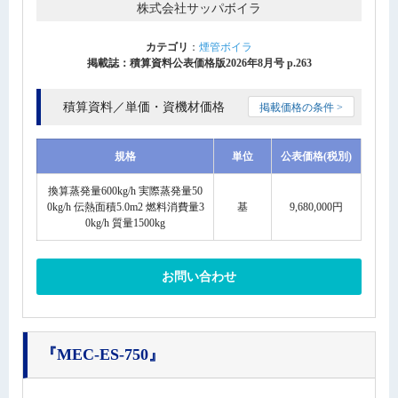
株式会社サッパボイラ
カテゴリ
：
煙管ボイラ
掲載誌：積算資料公表価格版2026年8月号 p.263
積算資料／単価・資機材価格
掲載価格の条件 >
規格
単位
公表価格(税別)
換算蒸発量600kg/h 実際蒸発量50
0kg/h 伝熱面積5.0m2 燃料消費量3
基
9,680,000円
0kg/h 質量1500kg
お問い合わせ
『MEC-ES-750』