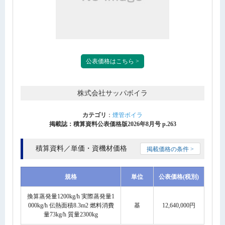
公表価格はこちら >
株式会社サッパボイラ
カテゴリ
：
煙管ボイラ
掲載誌：積算資料公表価格版2026年8月号 p.263
積算資料／単価・資機材価格
掲載価格の条件 >
規格
単位
公表価格(税別)
換算蒸発量1200kg/h 実際蒸発量1
000kg/h 伝熱面積8.3m2 燃料消費
基
12,640,000円
量73kg/h 質量2300kg