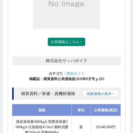
公表価格はこちら >
株式会社サッパボイラ
カテゴリ
：
煙管ボイラ
掲載誌：積算資料公表価格版2026年8月号 p.263
積算資料／単価・資機材価格
掲載価格の条件 >
規格
単位
公表価格(税別)
換算蒸発量3600kg/h 実際蒸発量3
000kg/h 伝熱面積45.0m2 燃料消費
基
20,640,000円
量205kg/h 質量9000kg