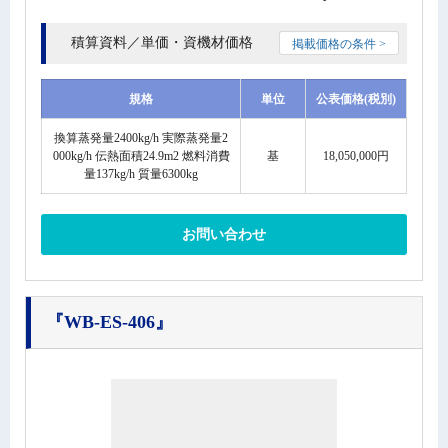
積算資料／単価・資機材価格
掲載価格の条件 >
規格
単位
公表価格(税別)
換算蒸発量2400kg/h 実際蒸発量2
000kg/h 伝熱面積24.9m2 燃料消費
基
18,050,000円
量137kg/h 質量6300kg
お問い合わせ
『WB-ES-406』