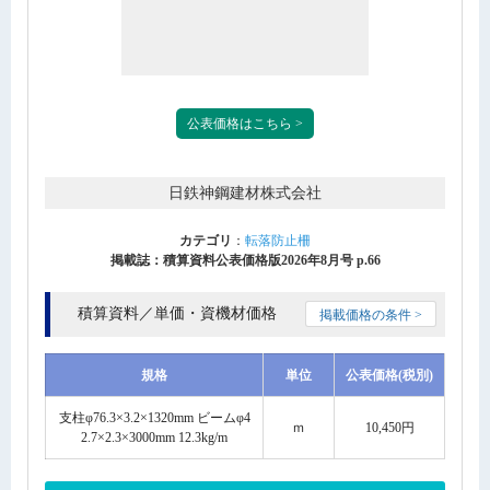
公表価格はこちら >
日鉄神鋼建材株式会社
カテゴリ
：
転落防止柵
掲載誌：積算資料公表価格版2026年8月号 p.66
積算資料／単価・資機材価格
掲載価格の条件 >
規格
単位
公表価格(税別)
支柱φ76.3×3.2×1320mm ビームφ4
ｍ
10,450円
2.7×2.3×3000mm 12.3kg/m