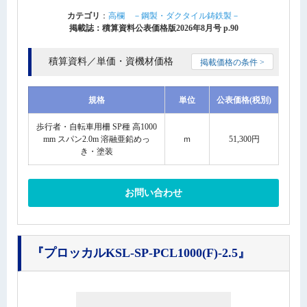
カテゴリ
：
高欄 －鋼製・ダクタイル鋳鉄製－
掲載誌：積算資料公表価格版2026年8月号 p.90
積算資料／単価・資機材価格
掲載価格の条件 >
規格
単位
公表価格(税別)
歩行者・自転車用柵 SP種 高1000
mm スパン2.0m 溶融亜鉛めっ
ｍ
51,300円
き・塗装
お問い合わせ
『プロッカルKSL-SP-PCL1000(F)-2.5』