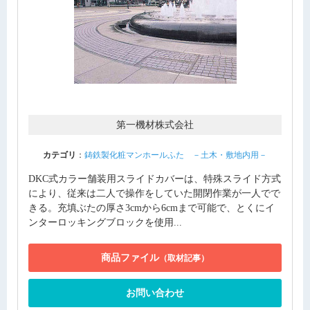
第一機材株式会社
カテゴリ
：
鋳鉄製化粧マンホールふた －土木・敷地内用－
DKC式カラー舗装用スライドカバーは、特殊スライド方式
により、従来は二人で操作をしていた開閉作業が一人でで
きる。充填ぶたの厚さ3cmから6cmまで可能で、とくにイ
ンターロッキングブロックを使用...
商品ファイル
（取材記事）
お問い合わせ