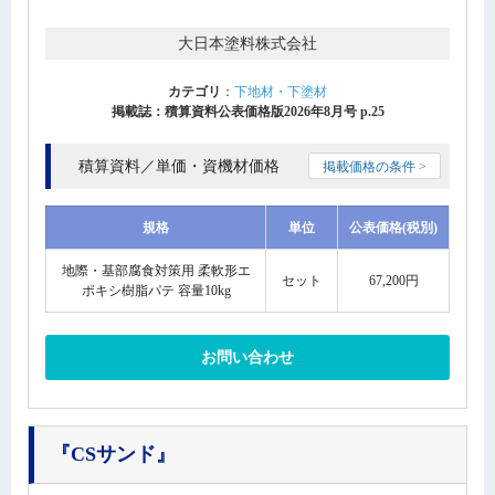
大日本塗料株式会社
カテゴリ
：
下地材・下塗材
掲載誌：積算資料公表価格版2026年8月号 p.25
積算資料／単価・資機材価格
掲載価格の条件 >
規格
単位
公表価格(税別)
地際・基部腐食対策用 柔軟形エ
セット
67,200円
ポキシ樹脂パテ 容量10kg
お問い合わせ
『CSサンド』