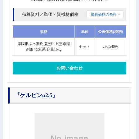
積算資料／単価・資機材価格
掲載価格の条件 >
規格
単位
公表価格(税別)
厚膜形ふっ素樹脂塗料上塗 弱溶
セット
236,540円
剤形 淡彩系 容量16kg
お問い合わせ
『ケルビンα2.5』