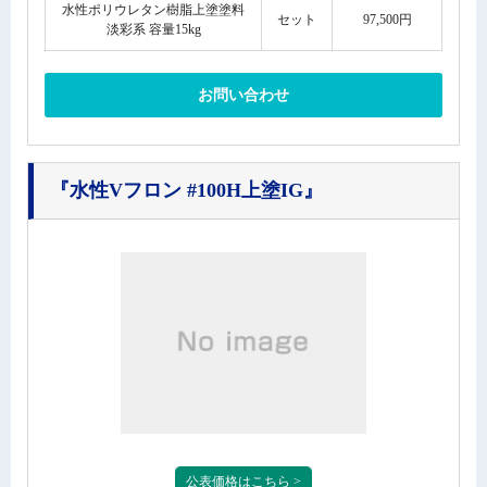
水性ポリウレタン樹脂上塗塗料
セット
97,500円
淡彩系 容量15kg
お問い合わせ
『水性Vフロン #100H上塗IG』
公表価格はこちら >