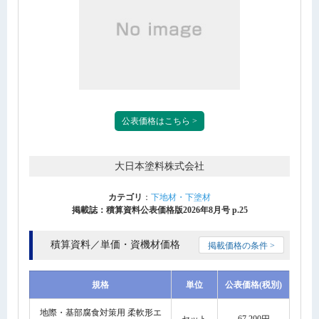
公表価格はこちら >
大日本塗料株式会社
カテゴリ
：
下地材・下塗材
掲載誌：積算資料公表価格版2026年8月号 p.25
積算資料／単価・資機材価格
掲載価格の条件 >
規格
単位
公表価格(税別)
地際・基部腐食対策用 柔軟形エ
セット
67,200円