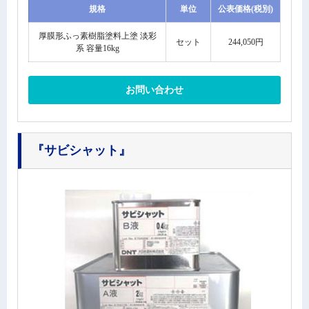
規格
単位
公表価格(税別)
厚膜形ふっ素樹脂塗料上塗 淡彩
セット
244,050円
系 容量16kg
お問い合わせ
『サビシャット』