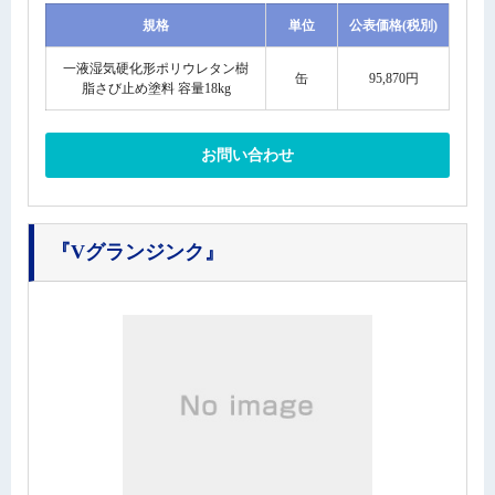
規格
単位
公表価格(税別)
一液湿気硬化形ポリウレタン樹
缶
95,870円
脂さび止め塗料 容量18kg
お問い合わせ
『Vグランジンク』