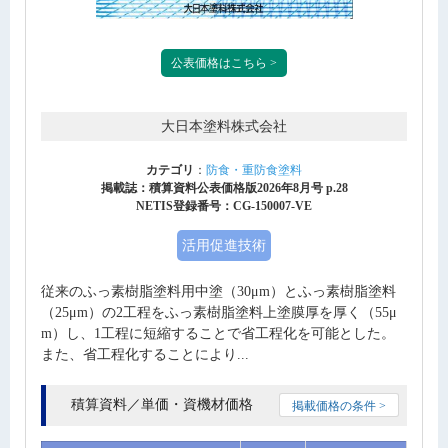
公表価格はこちら >
大日本塗料株式会社
カテゴリ
：
防食・重防食塗料
掲載誌：積算資料公表価格版2026年8月号 p.28
NETIS登録番号：CG-150007-VE
活用促進技術
従来のふっ素樹脂塗料用中塗（30μm）とふっ素樹脂塗料
（25μm）の2工程をふっ素樹脂塗料上塗膜厚を厚く（55μ
m）し、1工程に短縮することで省工程化を可能とした。
また、省工程化することにより...
積算資料／単価・資機材価格
掲載価格の条件 >