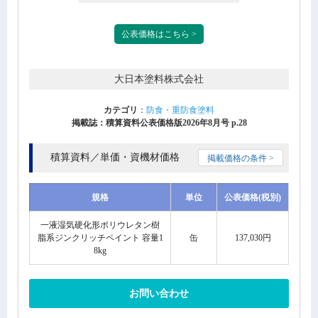
公表価格はこちら >
大日本塗料株式会社
カテゴリ
：
防食・重防食塗料
掲載誌：積算資料公表価格版2026年8月号 p.28
積算資料／単価・資機材価格
掲載価格の条件 >
規格
単位
公表価格(税別)
一液湿気硬化形ポリウレタン樹
脂系ジンクリッチペイント 容量1
缶
137,030円
8kg
お問い合わせ