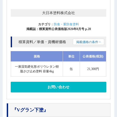
大日本塗料株式会社
カテゴリ
：
防食・重防食塗料
掲載誌：積算資料公表価格版2026年8月号 p.28
積算資料／単価・資機材価格
掲載価格の条件 >
規格
単位
公表価格(税別)
一液湿気硬化形ポリウレタン樹
缶
21,300円
脂さび止め塗料 容量4kg
お問い合わせ
『Vグラン下塗』