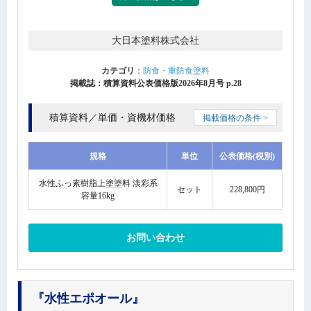
大日本塗料株式会社
カテゴリ
：
防食・重防食塗料
掲載誌：積算資料公表価格版2026年8月号 p.28
積算資料／単価・資機材価格
掲載価格の条件 >
規格
単位
公表価格(税別)
水性ふっ素樹脂上塗塗料 淡彩系
セット
228,800円
容量16kg
お問い合わせ
『水性エポオール』