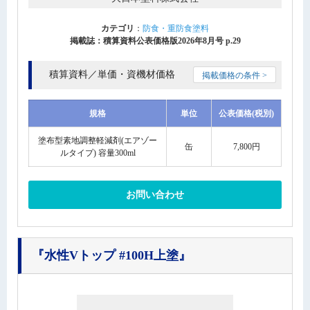
カテゴリ
：
防食・重防食塗料
掲載誌：積算資料公表価格版2026年8月号 p.29
積算資料／単価・資機材価格
掲載価格の条件 >
規格
単位
公表価格(税別)
塗布型素地調整軽減剤(エアゾー
缶
7,800円
ルタイプ) 容量300ml
お問い合わせ
『水性Vトップ #100H上塗』