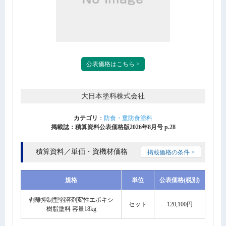
公表価格はこちら >
大日本塗料株式会社
カテゴリ
：
防食・重防食塗料
掲載誌：積算資料公表価格版2026年8月号 p.28
積算資料／単価・資機材価格
掲載価格の条件 >
規格
単位
公表価格(税別)
剥離抑制型弱溶剤変性エポキシ
セット
120,100円
樹脂塗料 容量18kg