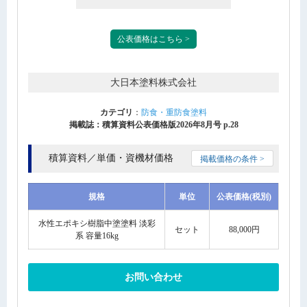
公表価格はこちら >
大日本塗料株式会社
カテゴリ
：
防食・重防食塗料
掲載誌：積算資料公表価格版2026年8月号 p.28
積算資料／単価・資機材価格
掲載価格の条件 >
規格
単位
公表価格(税別)
水性エポキシ樹脂中塗塗料 淡彩
セット
88,000円
系 容量16kg
お問い合わせ