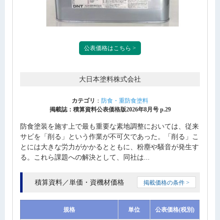
公表価格はこちら >
大日本塗料株式会社
カテゴリ
：
防食・重防食塗料
掲載誌：積算資料公表価格版2026年8月号 p.29
防食塗装を施す上で最も重要な素地調整においては、従来
サビを「削る」という作業が不可欠であった。「削る」こ
とには大きな労力がかかるとともに、粉塵や騒音が発生す
る。これら課題への解決として、同社は...
積算資料／単価・資機材価格
掲載価格の条件 >
規格
単位
公表価格(税別)