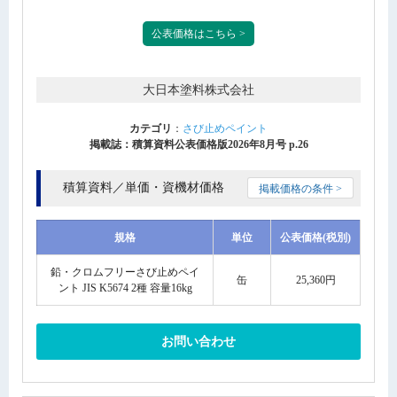
公表価格はこちら >
大日本塗料株式会社
カテゴリ
：
さび止めペイント
掲載誌：積算資料公表価格版2026年8月号 p.26
積算資料／単価・資機材価格
掲載価格の条件 >
規格
単位
公表価格(税別)
鉛・クロムフリーさび止めペイ
缶
25,360円
ント JIS K5674 2種 容量16kg
お問い合わせ