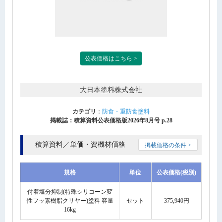
公表価格はこちら >
大日本塗料株式会社
カテゴリ
：
防食・重防食塗料
掲載誌：積算資料公表価格版2026年8月号 p.28
積算資料／単価・資機材価格
掲載価格の条件 >
規格
単位
公表価格(税別)
付着塩分抑制(特殊シリコーン変
性フッ素樹脂クリヤー)塗料 容量
セット
375,940円
16kg