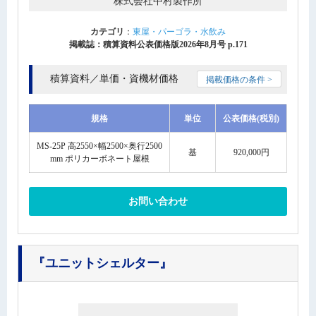
株式会社中村製作所
カテゴリ
：
東屋・パーゴラ・水飲み
掲載誌：積算資料公表価格版2026年8月号 p.171
積算資料／単価・資機材価格
掲載価格の条件 >
規格
単位
公表価格(税別)
MS-25P 高2550×幅2500×奥行2500
基
920,000円
mm ポリカーボネート屋根
お問い合わせ
『ユニットシェルター』