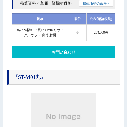
積算資料／単価・資機材価格
掲載価格の条件 >
規格
単位
公表価格(税別)
高762×幅619×長1550mm リサイ
基
208,000円
クルウッド 背付 肘掛
お問い合わせ
『ST-M01丸』