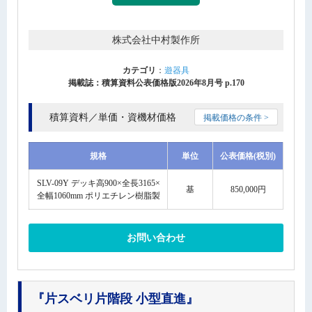
株式会社中村製作所
カテゴリ
：
遊器具
掲載誌：積算資料公表価格版2026年8月号 p.170
積算資料／単価・資機材価格
掲載価格の条件 >
規格
単位
公表価格(税別)
SLV-09Y デッキ高900×全長3165×
基
850,000円
全幅1060mm ポリエチレン樹脂製
お問い合わせ
『片スベリ片階段 小型直進』