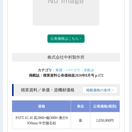
公表価格はこちら >
株式会社中村製作所
カテゴリ
：
東屋・パーゴラ・水飲み
掲載誌：積算資料公表価格版2026年8月号 p.172
積算資料／単価・資機材価格
掲載価格の条件 >
規格
単位
公表価格(税別)
PATT-1C-H 高2860×幅3000×奥行6
基
2,050,000円
950mm 中空擬石柱