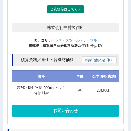
公表価格はこちら >
株式会社中村製作所
カテゴリ
：
ベンチ・スツール・テーブル
掲載誌：積算資料公表価格版2026年8月号 p.173
積算資料／単価・資機材価格
掲載価格の条件 >
規格
単位
公表価格(税別)
高762×幅619×長1550mm ヒノキ
基
208,000円
背付 肘掛
お問い合わせ