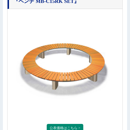
『ベンチ MB-C15RK SET』
公表価格はこちら >