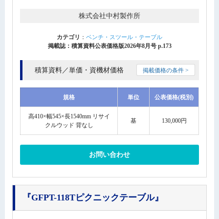
株式会社中村製作所
カテゴリ
：
ベンチ・スツール・テーブル
掲載誌：積算資料公表価格版2026年8月号 p.173
積算資料／単価・資機材価格
掲載価格の条件 >
規格
単位
公表価格(税別)
高410×幅545×長1540mm リサイ
基
130,000円
クルウッド 背なし
お問い合わせ
『GFPT-118Tピクニックテーブル』