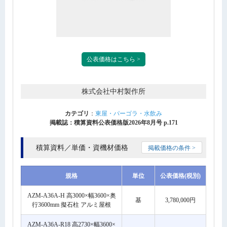
公表価格はこちら >
株式会社中村製作所
カテゴリ
：
東屋・パーゴラ・水飲み
掲載誌：積算資料公表価格版2026年8月号 p.171
積算資料／単価・資機材価格
掲載価格の条件 >
規格
単位
公表価格(税別)
AZM-A36A-H 高3000×幅3600×奥
基
3,780,000円
行3600mm 擬石柱 アルミ屋根
AZM-A36A-R18 高2730×幅3600×