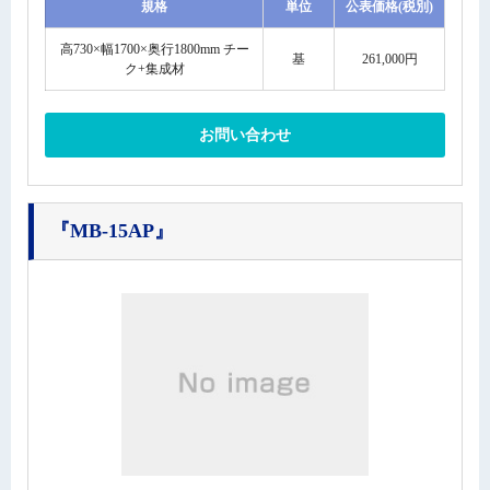
規格
単位
公表価格(税別)
高730×幅1700×奥行1800mm チー
基
261,000円
ク+集成材
お問い合わせ
『MB-15AP』