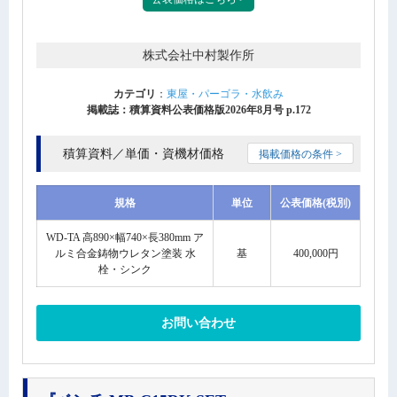
株式会社中村製作所
カテゴリ
：
東屋・パーゴラ・水飲み
掲載誌：積算資料公表価格版2026年8月号 p.172
積算資料／単価・資機材価格
掲載価格の条件 >
規格
単位
公表価格(税別)
WD-TA 高890×幅740×長380mm ア
ルミ合金鋳物ウレタン塗装 水
基
400,000円
栓・シンク
お問い合わせ