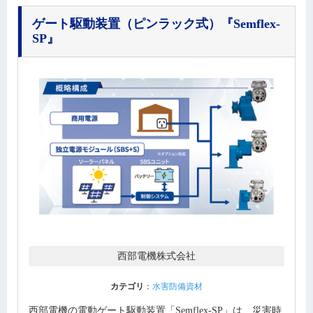
ゲート駆動装置（ピンラック式）
『Semflex-
SP』
西部電機株式会社
カテゴリ
：
水害防備資材
西部電機の電動ゲート駆動装置「Semflex-SP」は、災害時