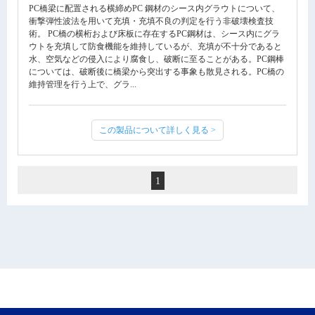
PC橋梁に配置される横締めPC 鋼材のシース内グラウトについて、
衝撃弾性波法を用いて充填・充填不良の判定を行う非破壊検査技
術。 PC橋の横桁および床板に存在するPC鋼材は、シース内にグラ
ウトを充填して防食機能を維持しているが、充填が不十分であると
水、空気などの侵入により腐食し、破断に至ることがある。PC鋼棒
については、破断後に橋梁から突出する事象も散見される。PC橋の
維持管理を行う上で、グラ...
この製品について詳しく見る >
1