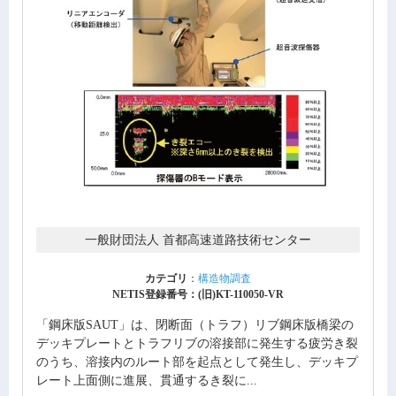
一般財団法人 首都高速道路技術センター
カテゴリ
：
構造物調査
NETIS登録番号：(旧)KT-110050-VR
「鋼床版SAUT」は、閉断面（トラフ）リブ鋼床版橋梁の
デッキプレートとトラフリブの溶接部に発生する疲労き裂
のうち、溶接内のルート部を起点として発生し、デッキプ
レート上面側に進展、貫通するき裂に...