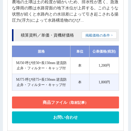
農地の土壌は土の粒度が細かいため、排水性が悪く、急激
な降雨の際は水路背面の地下水位が上昇する。このような
状態が続くと水路内との水頭差によって引き起こされる揚
圧力(浮力)によって水路構造物のひび...
積算資料／単価・資機材価格
掲載価格の条件 >
規格
単位
公表価格(税別)
MJ50 呼び径50×長150mm 逆流防
本
1,200円
止弁・フィルター・キャップ付
MJ75 呼び径75×長150mm 逆流防
本
1,800円
止弁・フィルター・キャップ付
商品ファイル
（取材記事）
お問い合わせ