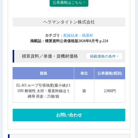
公表価格はこちら >
ヘラマンタイトン株式会社
カテゴリ
：
配線結束・保護材
掲載誌：積算資料公表価格版2026年8月号 p.224
積算資料／単価・資機材価格
掲載価格の条件 >
規格
単位
公表価格(税別)
EL-H3 ループ引張強度(最小値)11
10N 耐候性 太径・垂直幹線ほう
袋
2,960円
縛用 荷姿：25個/袋
お問い合わせ