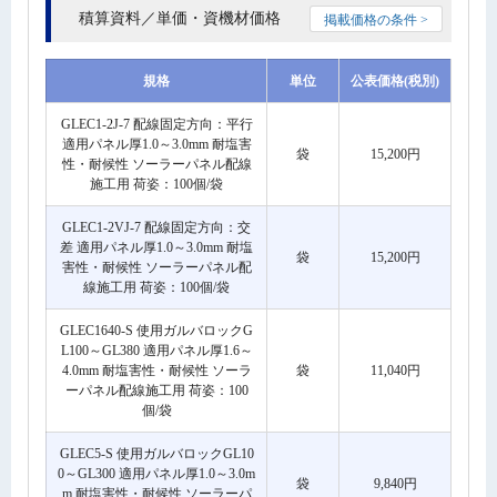
積算資料／単価・資機材価格
掲載価格の条件 >
規格
単位
公表価格(税別)
GLEC1-2J-7 配線固定方向：平行
適用パネル厚1.0～3.0mm 耐塩害
袋
15,200円
性・耐候性 ソーラーパネル配線
施工用 荷姿：100個/袋
GLEC1-2VJ-7 配線固定方向：交
差 適用パネル厚1.0～3.0mm 耐塩
袋
15,200円
害性・耐候性 ソーラーパネル配
線施工用 荷姿：100個/袋
GLEC1640-S 使用ガルバロックG
L100～GL380 適用パネル厚1.6～
4.0mm 耐塩害性・耐候性 ソーラ
袋
11,040円
ーパネル配線施工用 荷姿：100
個/袋
GLEC5-S 使用ガルバロックGL10
0～GL300 適用パネル厚1.0～3.0m
袋
9,840円
m 耐塩害性・耐候性 ソーラーパ