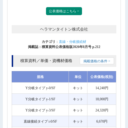
公表価格はこちら >
ヘラマンタイトン株式会社
カテゴリ
：
直線・分岐接続材
掲載誌：積算資料公表価格版2026年8月号 p.212
積算資料／単価・資機材価格
掲載価格の条件 >
規格
単位
公表価格(税別)
Y分岐タイプ y-0/SF
キット
14,240円
Y分岐タイプ y-1/SF
キット
18,000円
Y分岐タイプ y-3/SF
キット
24,320円
直線接続タイプ i-0/SF
キット
6,670円