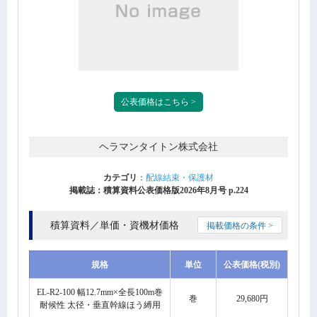
公表価格はこちら >
ヘラマンタイトン株式会社
カテゴリ
：
配線結束・保護材
掲載誌：積算資料公表価格版2026年8月号 p.224
積算資料／単価・資機材価格
掲載価格の条件 >
規格
単位
公表価格(税別)
EL-R2-100 幅12.7mm×全長100m巻
巻
29,680円
耐候性 太径・垂直幹線ほう縛用