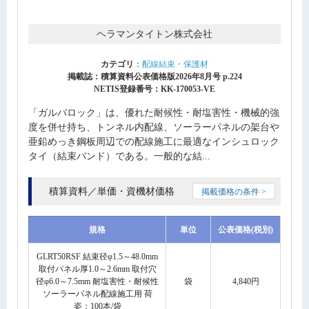
ヘラマンタイトン株式会社
カテゴリ
：
配線結束・保護材
掲載誌：積算資料公表価格版2026年8月号 p.224
NETIS登録番号：KK-170053-VE
「ガルバロック」は、優れた耐候性・耐塩害性・機械的強
度を併せ持ち、トンネル内配線、ソーラーパネルの架台や
亜鉛めっき鋼板周辺での配線施工に最適なインシュロック
タイ（結束バンド）である。一般的な結...
積算資料／単価・資機材価格
掲載価格の条件 >
規格
単位
公表価格(税別)
GLRT50RSF 結束径φ1.5～48.0mm
取付パネル厚1.0～2.6mm 取付穴
径φ6.0～7.5mm 耐塩害性・耐候性
袋
4,840円
ソーラーパネル配線施工用 荷
姿：100本/袋