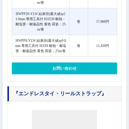
m/巻
HWPP20-YLW 結束径(最大値)φ2
1.0mm 専用工具付 HAT20 耐熱・
巻
17,960円
耐塩害・耐薬品性 黄色 荷姿：25
m/巻
HWPP8-YLW 結束径(最大値)φ9.0
mm 専用工具付 HAT8 耐熱・耐塩
巻
11,420円
害・耐薬品性 黄色 荷姿：25m/巻
お問い合わせ
『エンドレスタイ・リールストラップ』