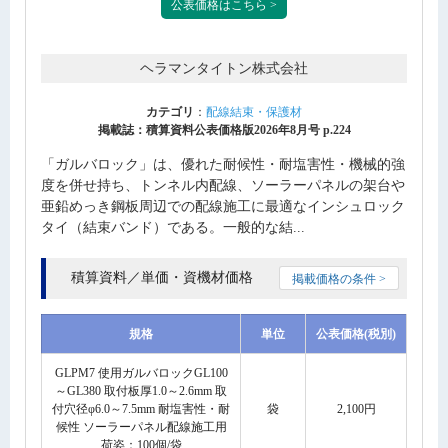
公表価格はこちら >
ヘラマンタイトン株式会社
カテゴリ
：
配線結束・保護材
掲載誌：積算資料公表価格版2026年8月号 p.224
「ガルバロック」は、優れた耐候性・耐塩害性・機械的強
度を併せ持ち、トンネル内配線、ソーラーパネルの架台や
亜鉛めっき鋼板周辺での配線施工に最適なインシュロック
タイ（結束バンド）である。一般的な結...
積算資料／単価・資機材価格
掲載価格の条件 >
規格
単位
公表価格(税別)
GLPM7 使用ガルバロックGL100
～GL380 取付板厚1.0～2.6mm 取
付穴径φ6.0～7.5mm 耐塩害性・耐
袋
2,100円
候性 ソーラーパネル配線施工用
荷姿：100個/袋