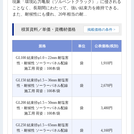
現象「環境応力亀裂（ソルベントクラック）」に侵される
ことなく、長期間にわたって、強い結束力を維持できる。
また、耐候性にも優れ、20年相当の耐...
積算資料／単価・資機材価格
掲載価格の条件 >
規格
単位
公表価格(税別)
GL100 結束径φ1.0～22mm 耐塩害
性・耐候性 ソーラーパネル配線
袋
1,910円
施工用 荷姿：100本/袋
GL150 結束径φ1.5～36mm 耐塩害
性・耐候性 ソーラーパネル配線
袋
2,670円
施工用 荷姿：100本/袋
GL200 結束径φ1.5～50mm 耐塩害
性・耐候性 ソーラーパネル配線
袋
3,480円
施工用 荷姿：100本/袋
GL250 結束径φ1.5～65mm 耐塩害
性・耐候性 ソーラーパネル配線
袋
4,160円