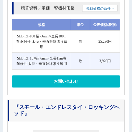
積算資料／単価・資機材価格
掲載価格の条件 >
規格
単位
公表価格(税別)
SEL-R1-100 幅7.6mm×全長100m
巻 耐候性 太径・垂直幹線ほう縛
巻
25,280円
用
SEL-R1-15 幅7.6mm×全長15m巻
巻
3,920円
耐候性 太径・垂直幹線ほう縛用
お問い合わせ
『スモール・エンドレスタイ・ロッキングヘ
ッド』