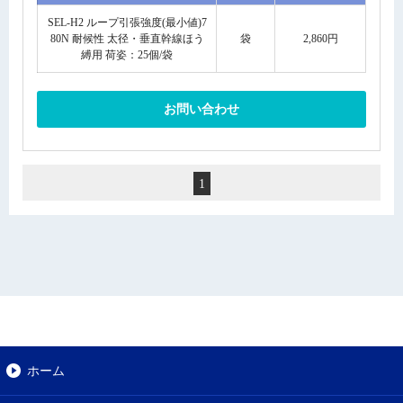
SEL-H2 ループ引張強度(最小値)7
80N 耐候性 太径・垂直幹線ほう
袋
2,860円
縛用 荷姿：25個/袋
お問い合わせ
1
ホーム