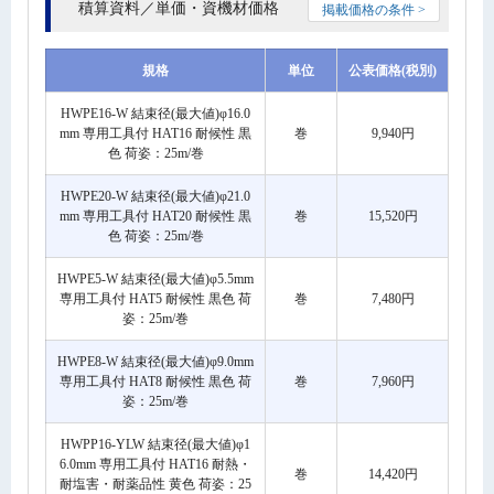
積算資料／単価・資機材価格
掲載価格の条件 >
規格
単位
公表価格(税別)
HWPE16-W 結束径(最大値)φ16.0
mm 専用工具付 HAT16 耐候性 黒
巻
9,940円
色 荷姿：25m/巻
HWPE20-W 結束径(最大値)φ21.0
mm 専用工具付 HAT20 耐候性 黒
巻
15,520円
色 荷姿：25m/巻
HWPE5-W 結束径(最大値)φ5.5mm
専用工具付 HAT5 耐候性 黒色 荷
巻
7,480円
姿：25m/巻
HWPE8-W 結束径(最大値)φ9.0mm
専用工具付 HAT8 耐候性 黒色 荷
巻
7,960円
姿：25m/巻
HWPP16-YLW 結束径(最大値)φ1
6.0mm 専用工具付 HAT16 耐熱・
巻
14,420円
耐塩害・耐薬品性 黄色 荷姿：25