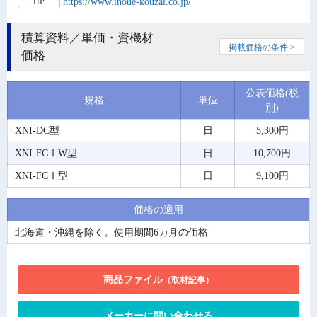
https://www.inoue-kouzai.co.jp/
HP
積算資料／単価・資機材
掲載価格の条件 >
価格
公表価格(税
規格
単位
別)
XNI-DC型
日
5,300円
XNI-FCⅠW型
日
10,700円
XNI-FCⅠ型
日
9,100円
価格の適用
北海道・沖縄を除く。使用期間6カ月の価格
商品ファイル
（取材記事）
メーカーに問い合わせる