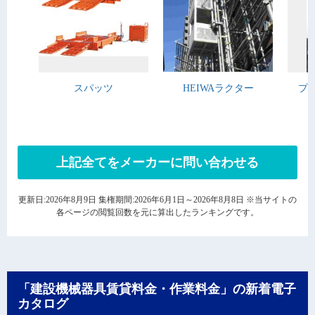
スパッツ
HEIWAラクター
プ
上記全てをメーカーに問い合わせる
更新日:2026年8月9日 集権期間:2026年6月1日～2026年8月8日 ※当サイトの
各ページの閲覧回数を元に算出したランキングです。
「建設機械器具賃貸料金・作業料金」の新着電子
カタログ