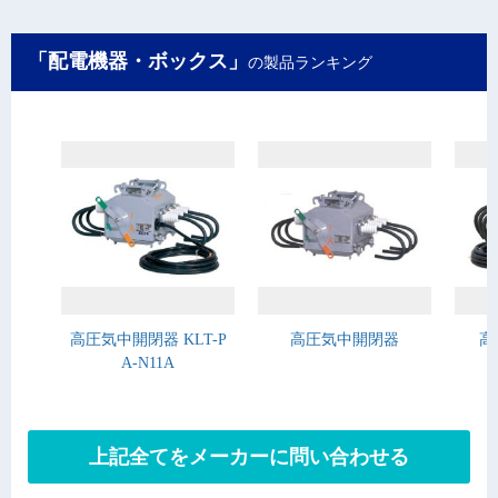
「配電機器・ボックス」
の製品ランキング
高圧気中開閉器 KLT-P
高圧気中開閉器
高
A-N11A
上記全てをメーカーに問い合わせる