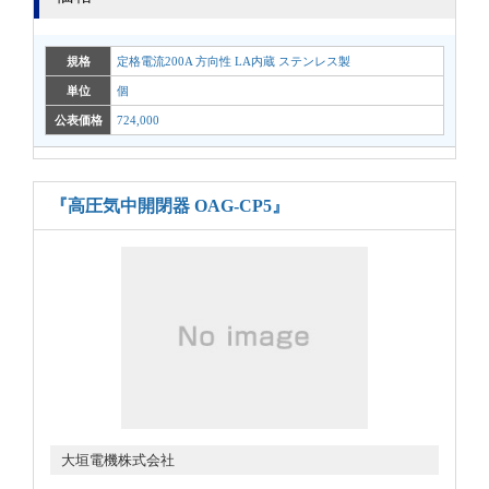
規格
定格電流200A 方向性 LA内蔵 ステンレス製
単位
個
公表価格
724,000
『高圧気中開閉器 OAG-CP5』
大垣電機株式会社