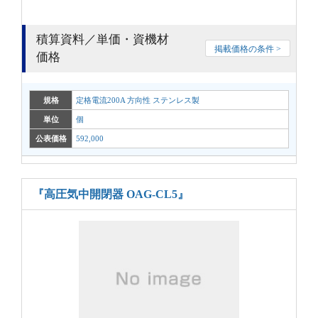
積算資料／単価・資機材
掲載価格の条件 >
価格
規格
定格電流200A 方向性 ステンレス製
単位
個
公表価格
592,000
『高圧気中開閉器 OAG-CL5』