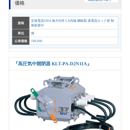
価格
定格電流200A 無方向性 LA内蔵 鋼板製 過電流ロック形 制
規格
御装置付
単位
個
公表価格
599,000
『高圧気中開閉器 KLT-PA-D2N11A』