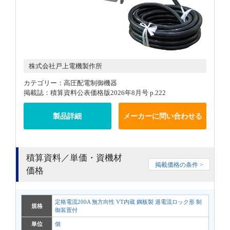
株式会社戸上電機製作所
カテゴリー：高圧配電制御機器
掲載誌：積算資料公表価格版2026年8月号 p.222
製品詳細
メーカーに問い合わせる
積算資料／単価・資機材
掲載価格の条件 >
価格
定格電流200A 無方向性 VT内蔵 鋼板製 過電流ロック形 制
規格
御装置付
単位
個