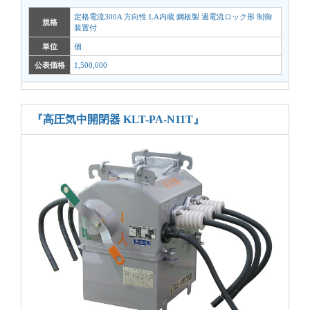
定格電流300A 方向性 LA内蔵 鋼板製 過電流ロック形 制御
規格
装置付
単位
個
公表価格
1,500,000
『高圧気中開閉器 KLT-PA-N11T』