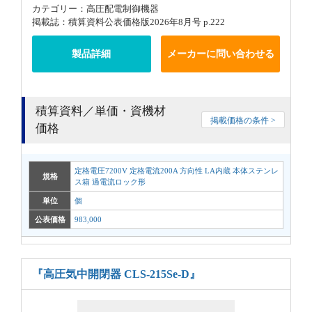
カテゴリー：高圧配電制御機器
掲載誌：積算資料公表価格版2026年8月号 p.222
製品詳細
メーカーに問い合わせる
積算資料／単価・資機材
掲載価格の条件 >
価格
定格電圧7200V 定格電流200A 方向性 LA内蔵 本体ステンレ
規格
ス箱 過電流ロック形
単位
個
公表価格
983,000
『高圧気中開閉器 CLS-215Se-D』