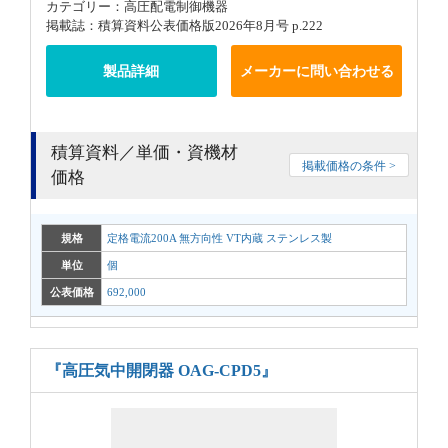
カテゴリー：高圧配電制御機器
掲載誌：積算資料公表価格版2026年8月号 p.222
製品詳細
メーカーに問い合わせる
積算資料／単価・資機材
掲載価格の条件 >
価格
規格
定格電流200A 無方向性 VT内蔵 ステンレス製
単位
個
公表価格
692,000
『高圧気中開閉器 OAG-CPD5』