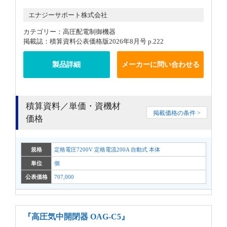
エナジーサポート株式会社
カテゴリー：高圧配電制御機器
掲載誌：積算資料公表価格版2026年8月号 p.222
製品詳細
メーカーに問い合わせる
積算資料／単価・資機材
掲載価格の条件 >
価格
規格
定格電圧7200V 定格電流200A 自動式 本体
単位
個
公表価格
707,000
『高圧気中開閉器 OAG-C5』