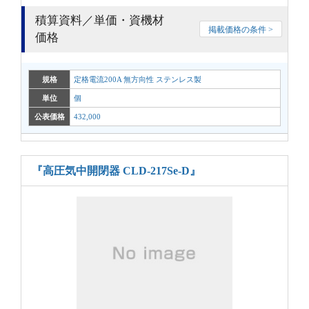
積算資料／単価・資機材
掲載価格の条件 >
価格
規格
定格電流200A 無方向性 ステンレス製
単位
個
公表価格
432,000
『高圧気中開閉器 CLD-217Se-D』