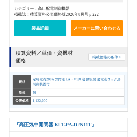
カテゴリー：高圧配電制御機器
掲載誌：積算資料公表価格版2026年8月号 p.222
製品詳細
メーカーに問い合わせる
積算資料／単価・資機材
掲載価格の条件 >
価格
定格電流200A 方向性 LA・VT内蔵 鋼板製 過電流ロック形
規格
制御装置付
単位
個
公表価格
1,122,000
『高圧気中開閉器 KLT-PA-D2N11T』