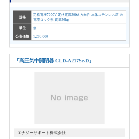
定格電圧7200V 定格電流300A 方向性 本体ステンレス箱 過
規格
電流ロック形 質量36kg
単位
個
公表価格
1,200,000
『高圧気中開閉器 CLD-A217Se-D』
エナジーサポート株式会社