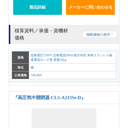
製品詳細
メーカーに問い合わせる
積算資料／単価・資機材
掲載価格の条件 >
価格
定格電圧7200V 定格電流300A 無方向性 本体ステンレス箱
規格
過電流ロック形 質量34kg
単位
個
公表価格
749,000
『高圧気中開閉器 CLS-A215Se-D』