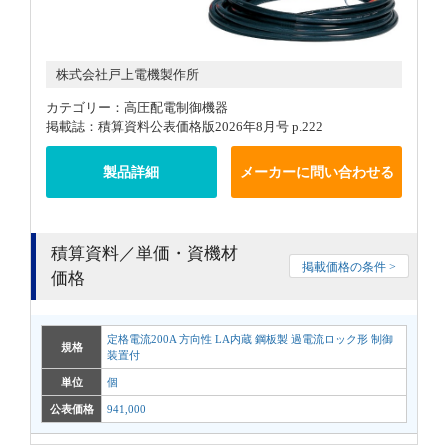
株式会社戸上電機製作所
カテゴリー：高圧配電制御機器
掲載誌：積算資料公表価格版2026年8月号 p.222
製品詳細
メーカーに問い合わせる
積算資料／単価・資機材
掲載価格の条件 >
価格
定格電流200A 方向性 LA内蔵 鋼板製 過電流ロック形 制御
規格
装置付
単位
個
公表価格
941,000