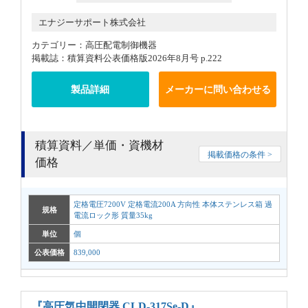
エナジーサポート株式会社
カテゴリー：高圧配電制御機器
掲載誌：積算資料公表価格版2026年8月号 p.222
製品詳細
メーカーに問い合わせる
積算資料／単価・資機材
掲載価格の条件 >
価格
定格電圧7200V 定格電流200A 方向性 本体ステンレス箱 過
規格
電流ロック形 質量35kg
単位
個
公表価格
839,000
『高圧気中開閉器 CLD-317Se-D』