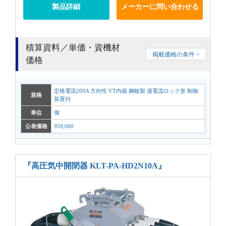
製品詳細
メーカーに問い合わせる
積算資料／単価・資機材
掲載価格の条件 >
価格
定格電流200A 方向性 VT内蔵 鋼板製 過電流ロック形 制御
規格
装置付
単位
個
公表価格
959,000
『高圧気中開閉器 KLT-PA-HD2N10A』