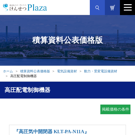
積算資料公表価格版
ホーム
積算資料公表価格版
電気設備資材
動力・受変電設備資材
高圧配電制御機器
高圧配電制御機器
掲載価格の条件
『高圧気中開閉器 KLT-PA-N11A』