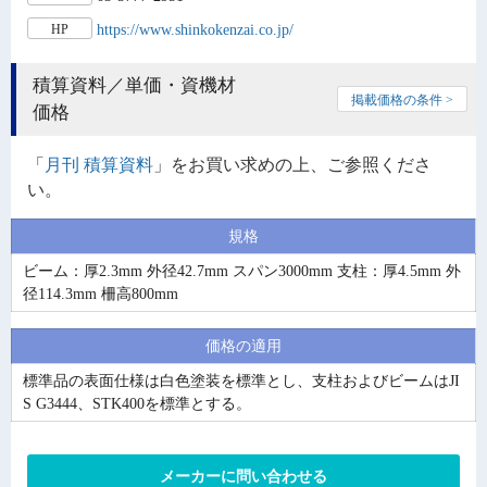
https://www.shinkokenzai.co.jp/
HP
積算資料／単価・資機材
掲載価格の条件 >
価格
「
月刊 積算資料
」をお買い求めの上、ご参照くださ
い。
規格
ビーム：厚2.3mm 外径42.7mm スパン3000mm 支柱：厚4.5mm 外
径114.3mm 柵高800mm
価格の適用
標準品の表面仕様は白色塗装を標準とし、支柱およびビームはJI
S G3444、STK400を標準とする。
メーカーに問い合わせる