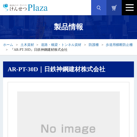
製品情報
ホーム
土木資材
道路・橋梁・トンネル資材
防護柵
歩道用横断防止柵
『AR-PT-30D』日鉄神鋼建材株式会社
AR-PT-30D｜日鉄神鋼建材株式会社