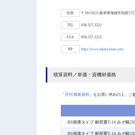
住所
〒501-0222 岐阜県瑞穂市別府1723
TEL
058-327-2222
FAX
058-327-2223
HP
https://www.takara-kizai.com/
積算資料／単価・資機材価格
「
月刊 積算資料
」をお買い求めの上、ご
JIS側溝タイプ 耐荷重T-14 みぞ幅250
JIS側溝タイプ 耐荷重T-14 みぞ幅250