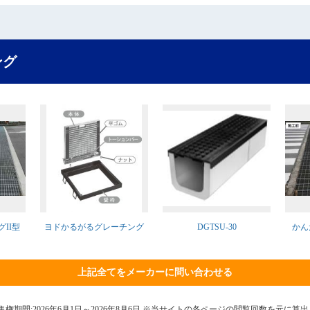
ング
II型
ヨドかるがるグレーチング
DGTSU-30
かん
上記全てをメーカーに問い合わせる
7日 集権期間:2026年6月1日～2026年8月6日 ※当サイトの各ページの閲覧回数を元に