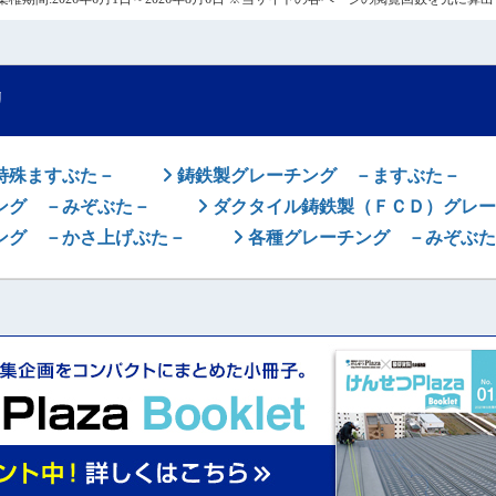
リ
特殊ますぶた－
鋳鉄製グレーチング －ますぶた－
ング －みぞぶた－
ダクタイル鋳鉄製（ＦＣＤ）グレー
ング －かさ上げぶた－
各種グレーチング －みぞぶた