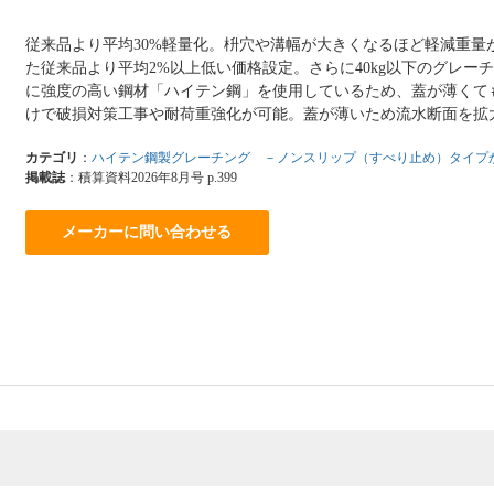
従来品より平均30%軽量化。枡穴や溝幅が大きくなるほど軽減重量
た従来品より平均2%以上低い価格設定。さらに40kg以下のグレー
に強度の高い鋼材「ハイテン鋼」を使用しているため、蓋が薄くて
けで破損対策工事や耐荷重強化が可能。蓋が薄いため流水断面を拡
カテゴリ
：
ハイテン鋼製グレーチング －ノンスリップ（すべり止め）タイプ
掲載誌
：積算資料2026年8月号 p.399
メーカーに問い合わせる