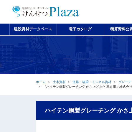
建設資材データベース
電子カタログ
積算資料公
ホーム
土木資材
道路・橋梁・トンネル資材
グレーチ
『ハイテン鋼製グレーチング かさ上げぶた 車道用』株式会
ハイテン鋼製グレーチング かさ