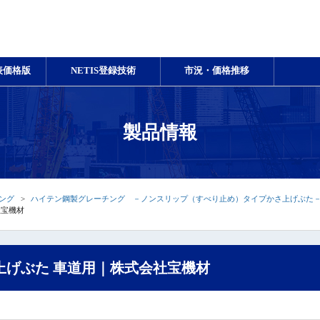
表価格版
NETIS登録技術
市況・価格推移
製品情報
ング
ハイテン鋼製グレーチング －ノンスリップ（すべり止め）タイプかさ上げぶた
社宝機材
上げぶた 車道用｜株式会社宝機材