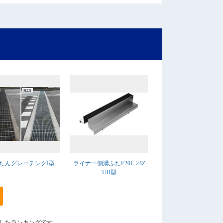
たんグレーチングI型
ライナー側溝ふたF20L-24Z
UB型
算出したランキングです。