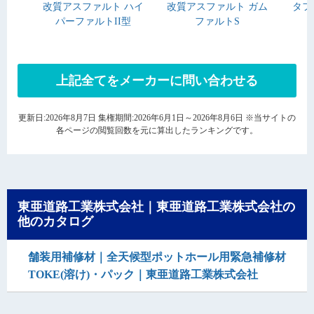
改質アスファルト ハイ
改質アスファルト ガム
タフ
パーファルトII型
ファルトS
上記全てをメーカーに問い合わせる
更新日:2026年8月7日 集権期間:2026年6月1日～2026年8月6日 ※当サイトの
各ページの閲覧回数を元に算出したランキングです。
東亜道路工業株式会社｜東亜道路工業株式会社の
他のカタログ
舗装用補修材｜全天候型ポットホール用緊急補修材
TOKE(溶け)・パック｜東亜道路工業株式会社