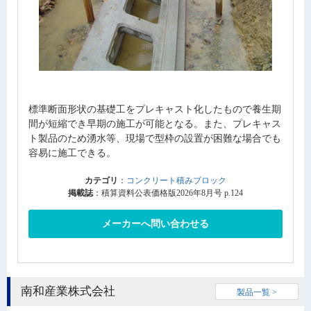
標準断面形状の基礎工をプレキャスト化したもので養生期
間が短縮でき早期の施工が可能となる。また、プレキャス
ト製品のため湧水等、現場で型枠の設置が困難な場合でも
容易に施工できる。
カテゴリ
：
コンクリート積みブロック
掲載誌
：積算資料公表価格版2026年8月号 p.124
メーカーへ問い合わせる
南和産業株式会社
製品一覧 >