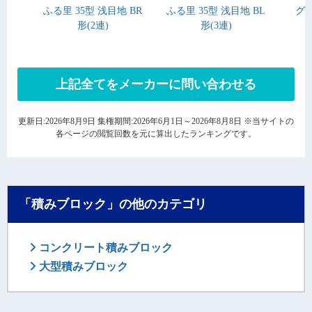
ふる里 35型 浅目地 BR
ふる里 35型 浅目地 BL
グ
形(2連)
形(3連)
上記全てをメーカーに問い合わせる
更新日:2026年8月9日 集権期間:2026年6月1日～2026年8月8日 ※当サイトの
各ページの閲覧回数を元に算出したランキングです。
「積みブロック」の他のカテゴリ
コンクリート積みブロック
大型積みブロック