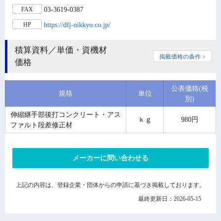
03-3619-0387
FAX
https://dfj-nikkyo.co.jp/
HP
積算資料／単価・資機材
掲載価格の条件 >
価格
公表価格(税
規格
単位
別)
伸縮継手部後打コンクリート・アス
ｋｇ
980円
ファルト段差修正材
メーカーに問い合わせる
上記の内容は、登録企業・団体からの申請に基づき掲載しております。
最終更新日：2026-05-15