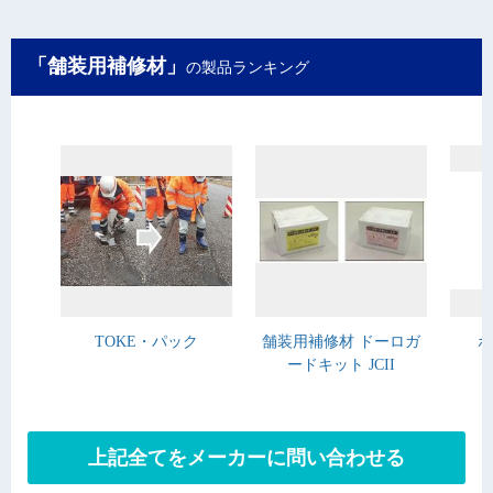
「舗装用補修材」
の製品ランキング
TOKE・パック
舗装用補修材 ドーロガ
ボ
ードキット JCII
上記全てをメーカーに問い合わせる