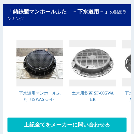
「鋳鉄製マンホールふた －下水道用－」
の製品ラ
ンキング
下水道用マンホールふ
土木用鉄蓋 SF-60GWA
下水
た〈JSWAS G-4〉
ER
た
上記全てをメーカーに問い合わせる