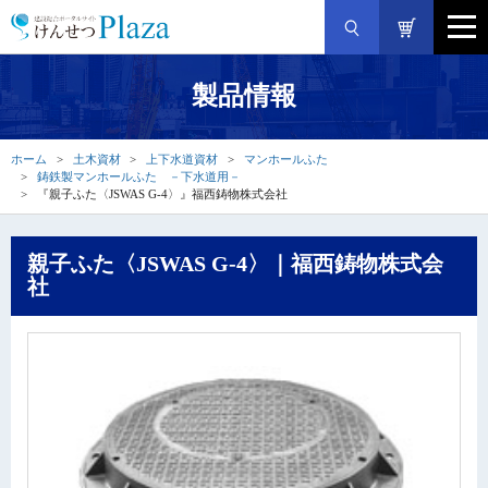
製品情報
ホーム
土木資材
上下水道資材
マンホールふた
鋳鉄製マンホールふた －下水道用－
『親子ふた〈JSWAS G-4〉』福西鋳物株式会社
親子ふた〈JSWAS G-4〉｜福西鋳物株式会
社