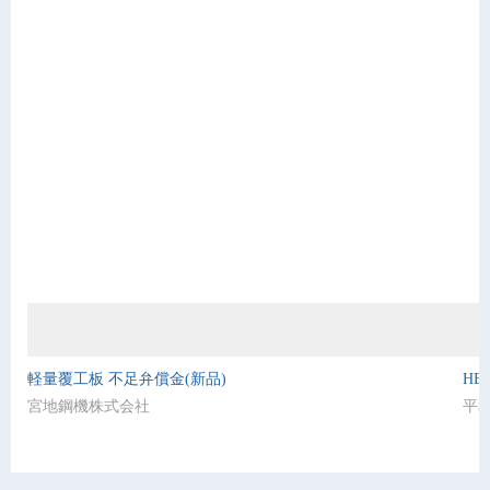
軽量覆工板 不足弁償金(新品)
HE
宮地鋼機株式会社
平