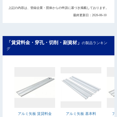
上記の内容は、登録企業・団体からの申請に基づき掲載しております。
最終更新日：2026-06-10
「賃貸料金・穿孔・切削・副資材」
の製品ランキン
グ
アルミ矢板 賃貸料金
アルミ矢板 基本料
ア