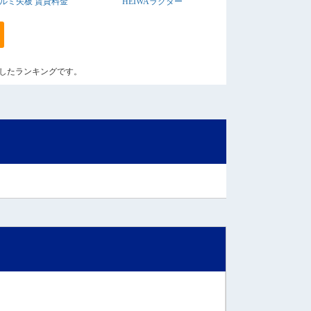
ルミ矢板 賃貸料金
HEIWAラクター
算出したランキングです。