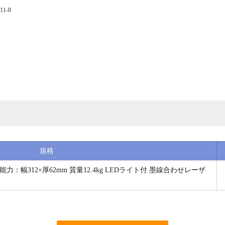
1-8
規格
断能力：幅312×厚62mm 質量12.4kg LEDライト付 墨線合わせレーザ