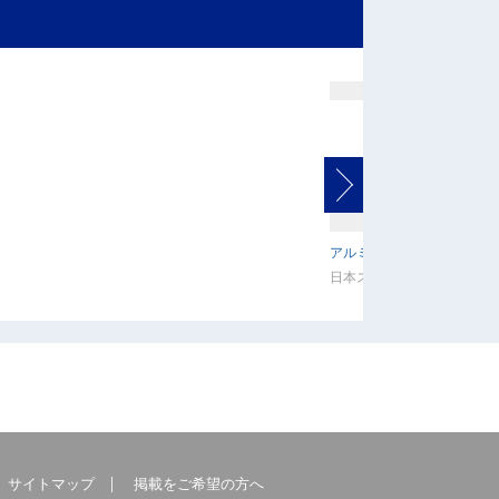
アルミ腹起こし 基本料
日本スピードショア株式会
サイトマップ
掲載をご希望の方へ