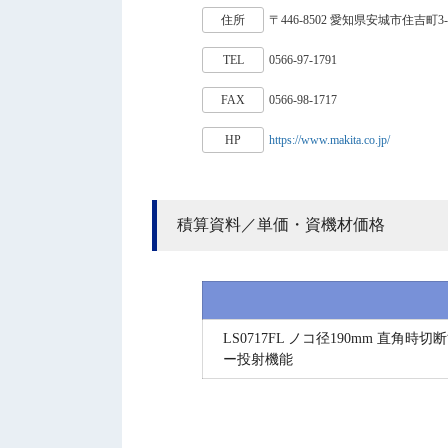
住所
〒446-8502 愛知県安城市住吉町3-1
TEL
0566-97-1791
FAX
0566-98-1717
HP
https://www.makita.co.jp/
積算資料／単価・資機材価格
LS0717FL ノコ径190mm 直角時切
ー投射機能