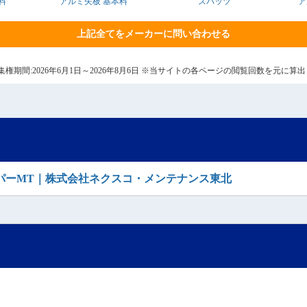
料
アルミ矢板 基本料
スパッツ
ア
上記全てをメーカーに問い合わせる
7日 集権期間:2026年6月1日～2026年8月6日 ※当サイトの各ページの閲覧回数を元に
パーMT｜株式会社ネクスコ・メンテナンス東北