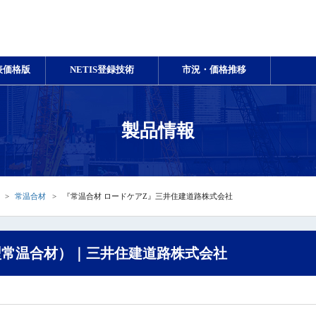
表価格版
NETIS登録技術
市況・価格推移
製品情報
常温合材
『常温合材 ロードケアZ』三井住建道路株式会社
型常温合材）｜三井住建道路株式会社