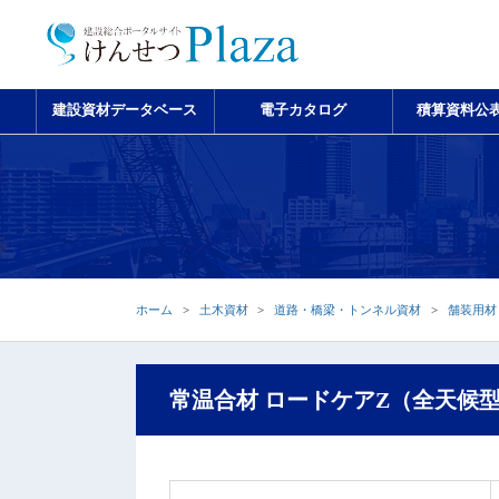
建設資材データベース
電子カタログ
積算資料公
ホーム
土木資材
道路・橋梁・トンネル資材
舗装用材
常温合材 ロードケアZ（全天候