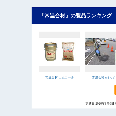
「常温合材」の製品ランキング
常温合材 エムコール
常温合材 αミッ
更新日:2026年8月