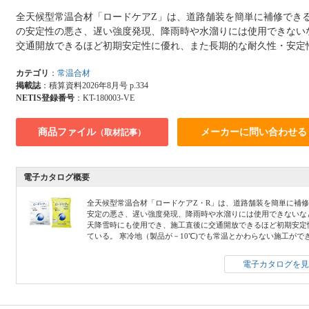
全天候型常温合材「ロードケアZ」は、道路舗装を簡単に補修でき
の安定性の悪さ、遅い強度発現、降雨時や水溜りには使用できない
交通開放できるほど初期安定性に優れ、また長期的な耐久性・安定
カテゴリ
：
常温合材
掲載誌
：積算資料2026年8月号 p.334
NETIS登録番号
：KT-180003-VE
商品ファイル
メーカーに問い合わせる
（取材記事）
電子カタログ概要
全天候型常温合材「ロードケアZ・R」は、道路舗装を簡単に補修
安定の悪さ、遅い強度発現、降雨時や水溜りには使用できないな
天降雪時にも使用でき、施工直後に交通開放できるほど初期安定
ている。 寒冷地（製品が－10℃)でも常温とかわらない施工がで
電子カタログを見