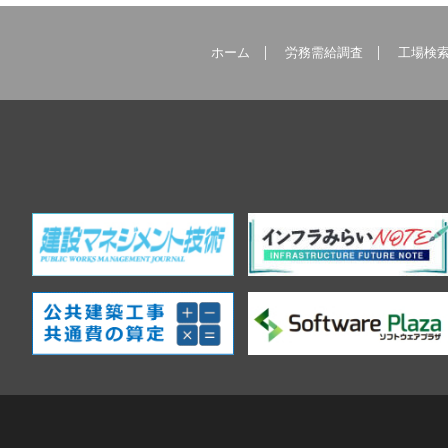
ホーム
労務需給調査
工場検