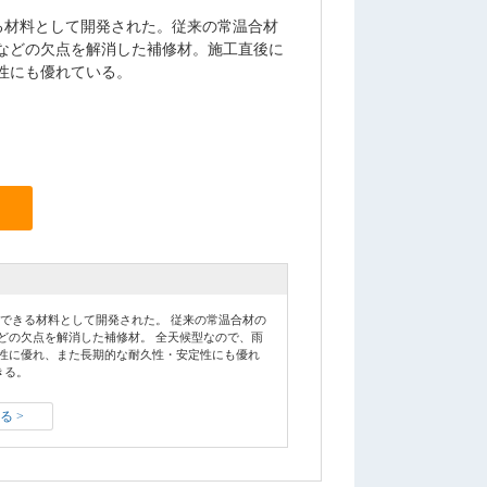
る材料として開発された。従来の常温合材
などの欠点を解消した補修材。施工直後に
性にも優れている。
できる材料として開発された。 従来の常温合材の
どの欠点を解消した補修材。 全天候型なので、雨
性に優れ、また長期的な耐久性・安定性にも優れ
きる。
る >