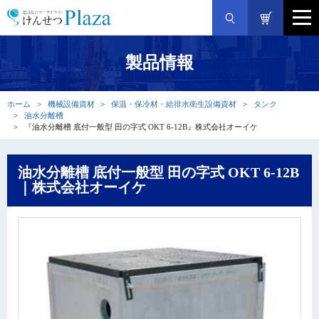
製品情報
ホーム
機械設備資材
保温・保冷材・給排水衛生設備資材
タンク
油水分離槽
『油水分離槽 底付一般型 田の字式 OKT 6-12B』株式会社オーイケ
油水分離槽 底付一般型 田の字式 OKT 6-12B
｜株式会社オーイケ