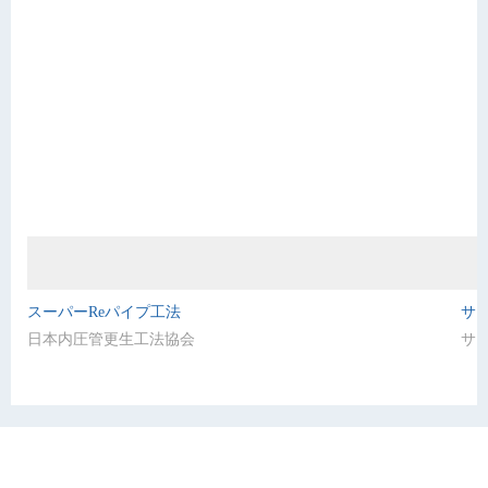
スーパーReパイプ工法
サン
日本内圧管更生工法協会
サ