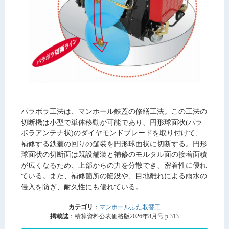
パラボラ工法は、マンホール鉄蓋の修繕工法。この工法の
切断機は小型で単体移動が可能であり、円形球面状(パラ
ボラアンテナ状)のダイヤモンドブレードを取り付けて、
補修する鉄蓋の回りの舗装を円形球面状に切断する。円形
球面状の切断面は既設舗装と補修のモルタル面の接着面積
が広くなるため、上部からの力を分散でき、密着性に優れ
ている。また、補修箇所の陥没や、目地離れによる雨水の
侵入を防ぎ、耐久性にも優れている。
カテゴリ
：
マンホールふた取替工
掲載誌
：積算資料公表価格版2026年8月号 p.313