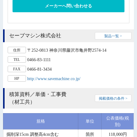
メーカーへ問い合わせる
セーブマシン株式会社
製品一覧 >
〒252-0813 神奈川県藤沢市亀井野2574-14
住所
0466-83-1111
TEL
0466-81-3434
FAX
http://www.savemachine.co.jp/
HP
積算資料／単価・工事費
掲載価格の条件 >
（材工共）
公表価格(税
規格
単位
別)
掘削深15cm 調整高4cm含む
箇所
118,000円