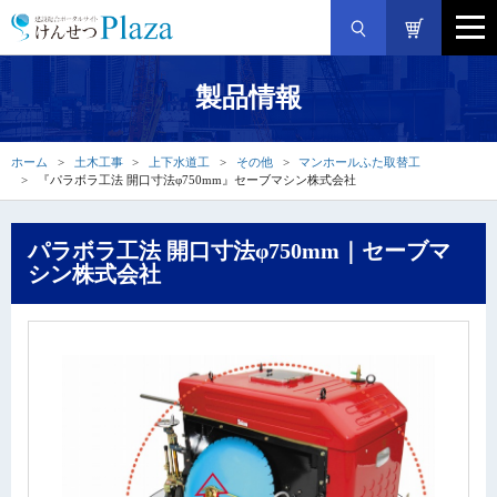
製品情報
ホーム
土木工事
上下水道工
その他
マンホールふた取替工
『パラボラ工法 開口寸法φ750mm』セーブマシン株式会社
パラボラ工法 開口寸法φ750mm｜セーブマ
シン株式会社