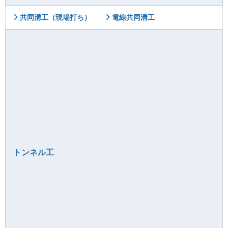
共同溝工（現場打ち）
電線共同溝工
トンネル工