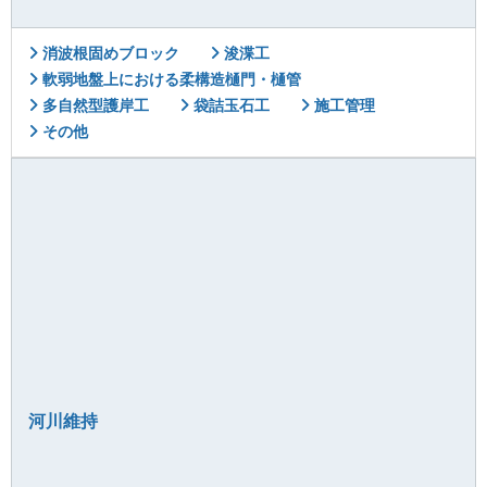
消波根固めブロック
浚渫工
軟弱地盤上における柔構造樋門・樋管
多自然型護岸工
袋詰玉石工
施工管理
その他
河川維持