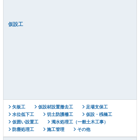
仮設工
矢板工
仮設材設置撤去工
足場支保工
水位低下工
切土防護柵工
仮設・桟橋工
仮囲い設置工
濁水処理工（一般土木工事）
防塵処理工
施工管理
その他