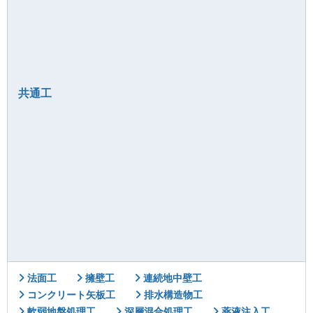
共通工
法面工
擁壁工
連続地中壁工
コンクリート矢板工
排水構造物工
軟弱地盤処理工
深層混合処理工
薬液注入工