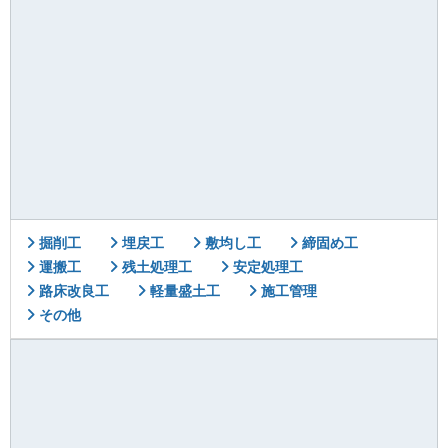
掘削工
埋戻工
敷均し工
締固め工
運搬工
残土処理工
安定処理工
路床改良工
軽量盛土工
施工管理
その他