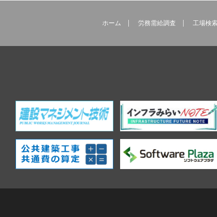
ホーム
労務需給調査
工場検