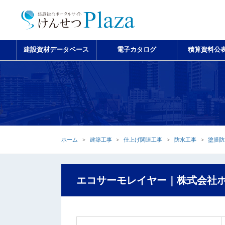
建設資材データベース
電子カタログ
積算資料公
ホーム
建築工事
仕上げ関連工事
防水工事
塗膜防
エコサーモレイヤー｜株式会社