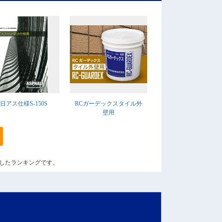
日アス仕様S-150S
RCガーデックスタイル外
壁用
算出したランキングです。