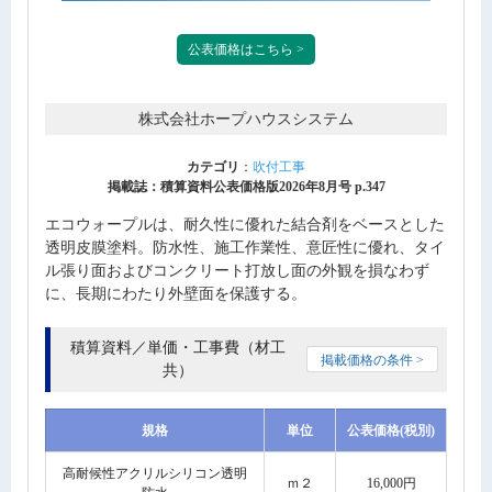
公表価格はこちら >
株式会社ホープハウスシステム
カテゴリ
：
吹付工事
掲載誌：積算資料公表価格版2026年8月号 p.347
エコウォープルは、耐久性に優れた結合剤をベースとした
透明皮膜塗料。防水性、施工作業性、意匠性に優れ、タイ
ル張り面およびコンクリート打放し面の外観を損なわず
に、長期にわたり外壁面を保護する。
積算資料／単価・工事費（材工
掲載価格の条件 >
共）
規格
単位
公表価格(税別)
高耐候性アクリルシリコン透明
ｍ２
16,000円