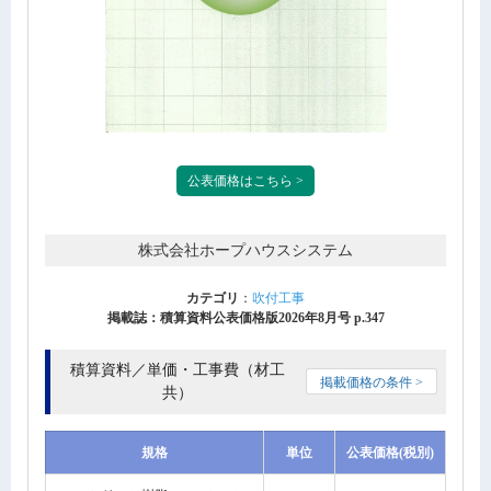
公表価格はこちら >
株式会社ホープハウスシステム
カテゴリ
：
吹付工事
掲載誌：積算資料公表価格版2026年8月号 p.347
積算資料／単価・工事費（材工
掲載価格の条件 >
共）
規格
単位
公表価格(税別)