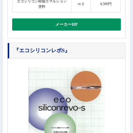
エコシリコン樹脂エマルション
ｍ２
4,500円
塗料
メーカーHP
『エコシリコンレボS』