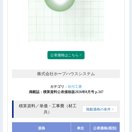
公表価格はこちら >
株式会社ホープハウスシステム
カテゴリ
：
吹付工事
掲載誌：積算資料公表価格版2026年8月号 p.347
積算資料／単価・工事費（材工
掲載価格の条件 >
共）
規格
単位
公表価格(税別)