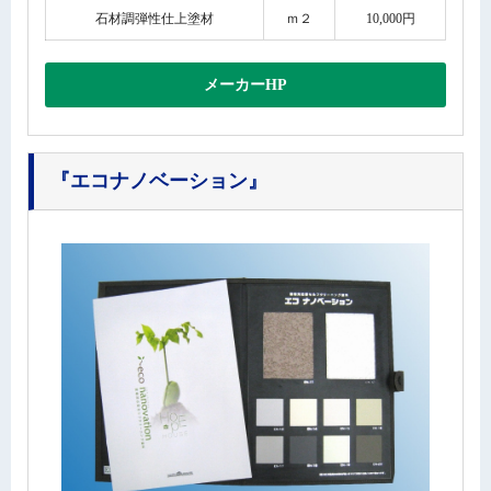
石材調弾性仕上塗材
ｍ２
10,000円
メーカーHP
『エコナノベーション』