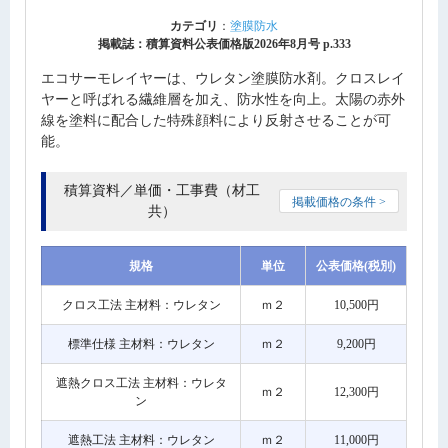
カテゴリ
：
塗膜防水
掲載誌：積算資料公表価格版2026年8月号 p.333
エコサーモレイヤーは、ウレタン塗膜防水剤。クロスレイ
ヤーと呼ばれる繊維層を加え、防水性を向上。太陽の赤外
線を塗料に配合した特殊顔料により反射させることが可
能。
積算資料／単価・工事費（材工
掲載価格の条件 >
共）
規格
単位
公表価格(税別)
クロス工法 主材料：ウレタン
ｍ２
10,500円
標準仕様 主材料：ウレタン
ｍ２
9,200円
遮熱クロス工法 主材料：ウレタ
ｍ２
12,300円
ン
遮熱工法 主材料：ウレタン
ｍ２
11,000円