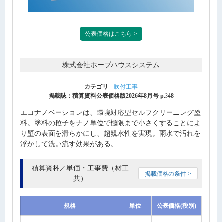
公表価格はこちら >
株式会社ホープハウスシステム
カテゴリ
：
吹付工事
掲載誌：積算資料公表価格版2026年8月号 p.348
エコナノベーションは、環境対応型セルフクリーニング塗
料。塗料の粒子をナノ単位で極限まで小さくすることによ
り壁の表面を滑らかにし、超親水性を実現。雨水で汚れを
浮かして洗い流す効果がある。
積算資料／単価・工事費（材工
掲載価格の条件 >
共）
規格
単位
公表価格(税別)