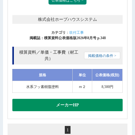
公表価格はこちら >
株式会社ホープハウスシステム
カテゴリ
：
吹付工事
掲載誌：積算資料公表価格版2026年8月号 p.348
積算資料／単価・工事費（材工
掲載価格の条件 >
共）
規格
単位
公表価格(税別)
水系フッ素樹脂塗料
ｍ２
8,500円
メーカーHP
1