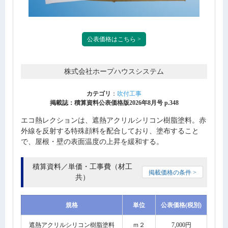
公表価格はこちら >
株式会社ホープハウスシステム
カテゴリ
：
吹付工事
掲載誌：積算資料公表価格版2026年8月号 p.348
エコ熱レクションは、遮熱アクリルシリコン樹脂塗料。赤
外線を反射する特殊顔料を配合しており、塗布すること
で、屋根・壁の表面温度の上昇を緩和する。
積算資料／単価・工事費（材工
掲載価格の条件 >
共）
規格
単位
公表価格(税別)
遮熱アクリルシリコン樹脂塗料
ｍ２
7,000円