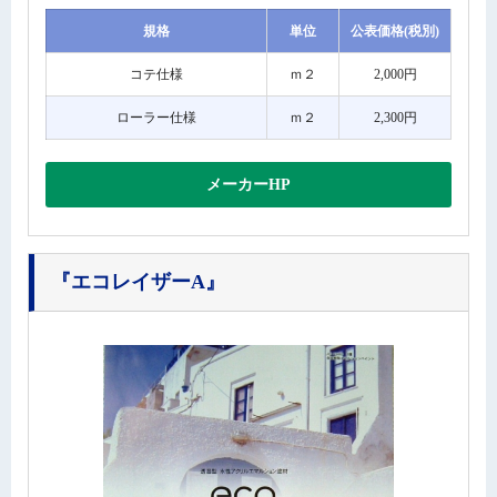
規格
単位
公表価格(税別)
コテ仕様
ｍ２
2,000円
ローラー仕様
ｍ２
2,300円
メーカーHP
『エコレイザーA』