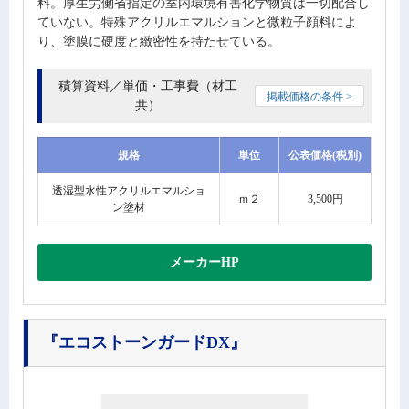
料。厚生労働省指定の室内環境有害化学物質は一切配合し
ていない。特殊アクリルエマルションと微粒子顔料によ
り、塗膜に硬度と緻密性を持たせている。
積算資料／単価・工事費（材工
掲載価格の条件 >
共）
規格
単位
公表価格(税別)
透湿型水性アクリルエマルショ
ｍ２
3,500円
ン塗材
メーカーHP
『エコストーンガードDX』