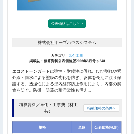
公表価格はこちら >
株式会社ホープハウスシステム
カテゴリ
：
吹付工事
掲載誌：積算資料公表価格版2026年8月号 p.348
エコストーンガードは弾性・耐候性に優れ、ひび割れや紫
外線・雨水による塗膜の劣化を防ぎ、躯体を長期に渡り保
護する。透湿性による壁内結露防止作用により、内部の腐
食を防ぐ。防黴・防藻の耐汚染性も備え...
積算資料／単価・工事費（材工
掲載価格の条件 >
共）
規格
単位
公表価格(税別)