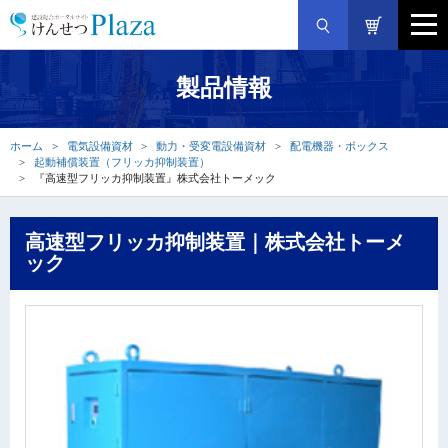
製品情報
ホーム
電気設備資材
動力・受変電設備資材
配電機器・ボックス
起動補償装置（フリッカ抑制装置）
『高速型フリッカ抑制装置』株式会社トーメック
高速型フリッカ抑制装置｜株式会社トーメ
ック