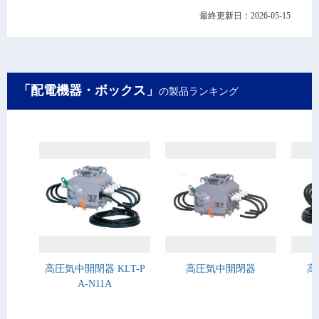
最終更新日：2026-05-15
「配電機器・ボックス」
の製品ランキング
高圧気中開閉器 KLT-P
高圧気中開閉器
高
A-N11A