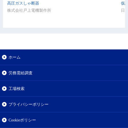
高圧ガスしゃ断器
仮
株式会社戸上電機製作所
日
ホーム
労務需給調査
工場検索
プライバシーポリシー
Cookieポリシー