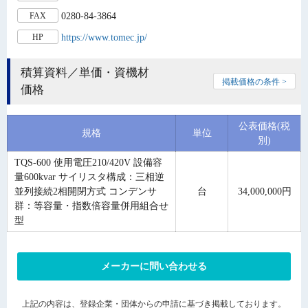
0280-84-3864
FAX
https://www.tomec.jp/
HP
積算資料／単価・資機材
掲載価格の条件 >
価格
公表価格(税
規格
単位
別)
TQS-600 使用電圧210/420V 設備容
量600kvar サイリスタ構成：三相逆
並列接続2相開閉方式 コンデンサ
台
34,000,000円
群：等容量・指数倍容量併用組合せ
型
メーカーに問い合わせる
上記の内容は、登録企業・団体からの申請に基づき掲載しております。