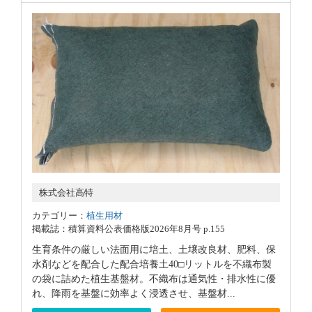
株式会社高特
カテゴリー：
植生用材
掲載誌：積算資料公表価格版2026年8月号 p.155
生育条件の厳しい法面用に培土、土壌改良材、肥料、保
水剤などを配合した配合培養土40□リットルを不織布製
の袋に詰めた植生基盤材。不織布は通気性・排水性に優
れ、降雨を基盤に効率よく浸透させ、基盤材...