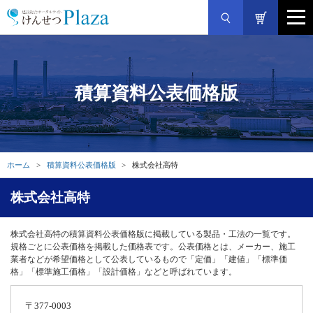
積算資料公表価格版
ホーム
積算資料公表価格版
株式会社高特
株式会社高特
株式会社高特の積算資料公表価格版に掲載している製品・工法の一覧です。
規格ごとに公表価格を掲載した価格表です。公表価格とは、メーカー、施工
業者などが希望価格として公表しているもので「定価」「建値」「標準価
格」「標準施工価格」「設計価格」などと呼ばれています。
〒377-0003