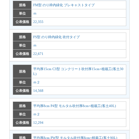
規格
FM型 のり枠内緑化 プレキャストタイプ
単位
ｍ
公表価格
22,355
規格
FS型 のり枠内緑化 吹付タイプ
単位
ｍ
公表価格
22,671
平均厚15cm C3型 コンクリート吹付厚15cm+植栽工(客土30
規格
L)
単位
ｍ２
公表価格
14,568
規格
平均厚8cm P4型 モルタル吹付厚8cm+植栽工(客土40L)
単位
ｍ２
公表価格
12,294
規格
平均厚8cm PW型 モルタル吹付厚8cm+植栽工(客土90L)