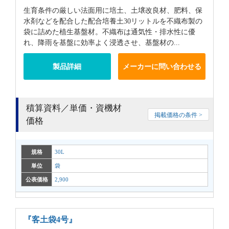
生育条件の厳しい法面用に培土、土壌改良材、肥料、保
水剤などを配合した配合培養土30リットルを不織布製の
袋に詰めた植生基盤材。不織布は通気性・排水性に優
れ、降雨を基盤に効率よく浸透させ、基盤材の...
製品詳細
メーカーに問い合わせる
積算資料／単価・資機材
掲載価格の条件 >
価格
規格
30L
単位
袋
公表価格
2,900
『客土袋4号』