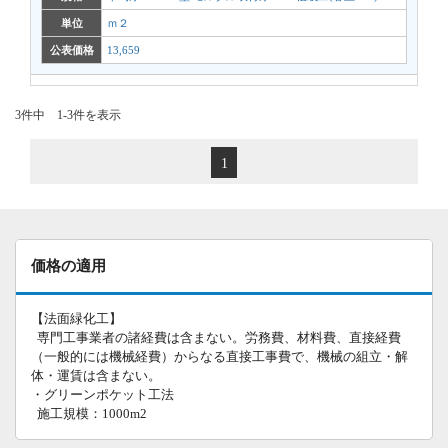
単位
ｍ２
公表価格
13,659
3件中 1-3件を表示
1
価格の適用
【法面緑化工】
専門工事業者の諸経費は含まない。労務費、材料費、直接経費
（一般的には機械経費）からなる直接工事費で、機械の組立・解
体・運賃は含まない。
・グリーンポケット工法
施工規模：1000m2