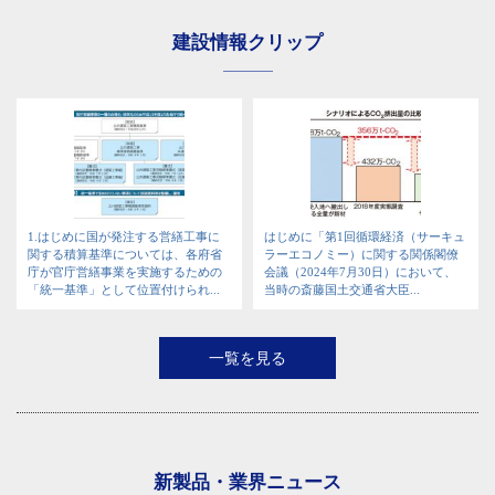
建設情報クリップ
1.はじめに国が発注する営繕工事に
はじめに「第1回循環経済（サーキュ
関する積算基準については、各府省
ラーエコノミー）に関する関係閣僚
庁が官庁営繕事業を実施するための
会議（2024年7月30日）において、
「統一基準」として位置付けられ...
当時の斎藤国土交通省大臣...
一覧を見る
新製品・業界ニュース