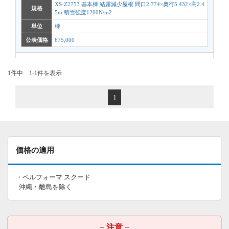
XS-Z2753 基本棟 結露減少屋根 間口2.774×奥行5.432×高2.4
規格
5m 積雪強度1200N/m2
単位
棟
公表価格
675,000
1件中 1-1件を表示
1
価格の適用
・ベルフォーマ スクード
沖縄・離島を除く
− 注意 −