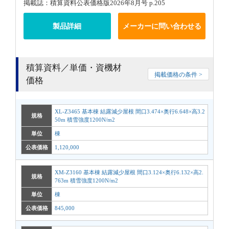
掲載誌：積算資料公表価格版2026年8月号 p.205
製品詳細
メーカーに問い合わせる
積算資料／単価・資機材
掲載価格の条件 >
価格
XL-Z3465 基本棟 結露減少屋根 間口3.474×奥行6.648×高3.2
規格
50m 積雪強度1200N/m2
単位
棟
公表価格
1,120,000
XM-Z3160 基本棟 結露減少屋根 間口3.124×奥行6.132×高2.
規格
763m 積雪強度1200N/m2
単位
棟
公表価格
845,000