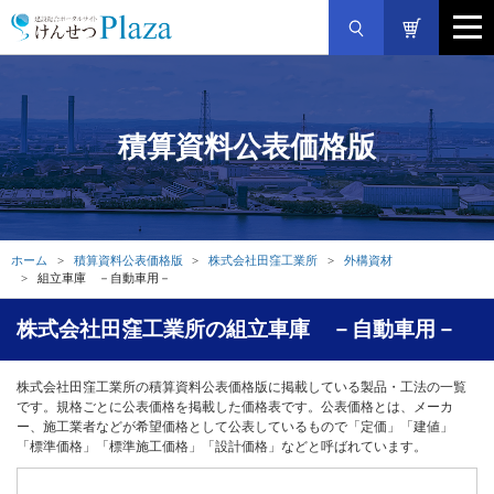
積算資料公表価格版
ホーム
積算資料公表価格版
株式会社田窪工業所
外構資材
組立車庫 －自動車用－
株式会社田窪工業所の組立車庫 －自動車用－
株式会社田窪工業所の積算資料公表価格版に掲載している製品・工法の一覧
です。規格ごとに公表価格を掲載した価格表です。公表価格とは、メーカ
ー、施工業者などが希望価格として公表しているもので「定価」「建値」
「標準価格」「標準施工価格」「設計価格」などと呼ばれています。