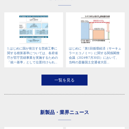
1.はじめに国が発注する営繕工事に
はじめに「第1回循環経済（サーキュ
関する積算基準については、各府省
ラーエコノミー）に関する関係閣僚
庁が官庁営繕事業を実施するための
会議（2024年7月30日）において、
「統一基準」として位置付けられ...
当時の斎藤国土交通省大臣...
一覧を見る
新製品・業界ニュース