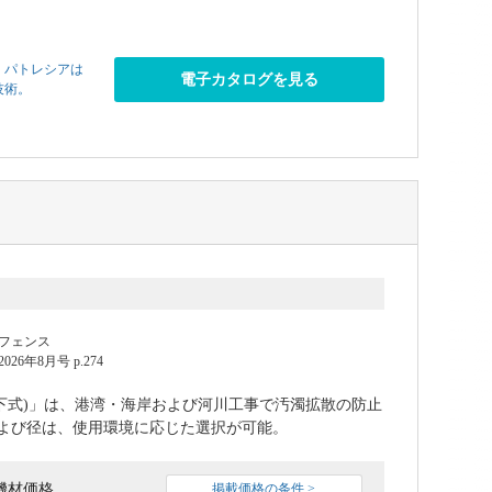
。パトレシアは
電子カタログを見る
技術。
フェンス
6年8月号 p.274
垂下式)」は、港湾・海岸および河川工事で汚濁拡散の防止
よび径は、使用環境に応じた選択が可能。
機材価格
掲載価格の条件 >