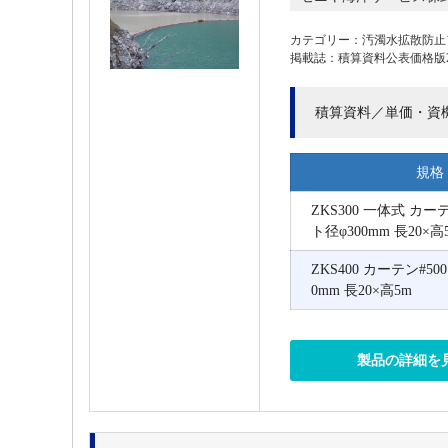
カテゴリー：汚濁水拡散防止
掲載誌：積算資料公表価格版202
積算資料／単価・資
規格
ZKS300 一体式 カー
ト径φ300mm 長20×高
ZKS400 カーテン#50
0mm 長20×高5m
製品の詳細を