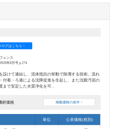
タログはこちら >
フェンス
6年8月号 p.274
を設けて連結し、流体抵抗の挙動で除濁する技術。流れ
・付着・ろ過による沈降促進を生起し、また沈殿汚泥の
まで安定した水質浄化を可...
機材価格
掲載価格の条件 >
単位
公表価格(税別)