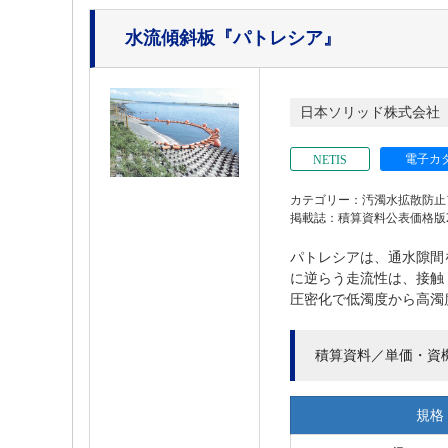
水流傾斜板
『パトレシア』
日本ソリッド株式会社
電子カ
NETIS
カテゴリー：汚濁水拡散防止
掲載誌：積算資料公表価格版202
パトレシアは、通水隙間
に逆らう走流性は、接触
圧密化で低濁度から高濁度
積算資料／単価・資
規格