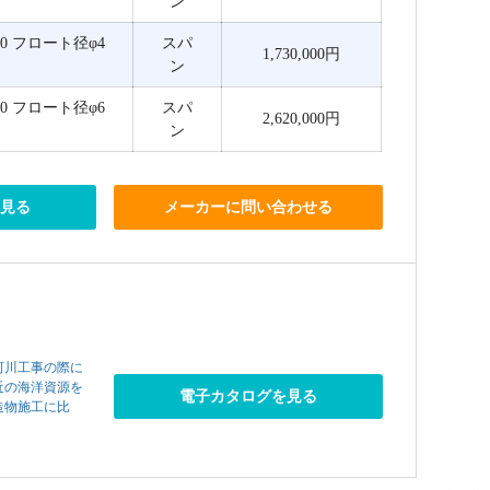
ン
00 フロート径φ4
スパ
1,730,000円
ン
00 フロート径φ6
スパ
2,620,000円
ン
を見る
メーカーに問い合わせる
河川工事の際に
近の海洋資源を
電子カタログを見る
造物施工に比