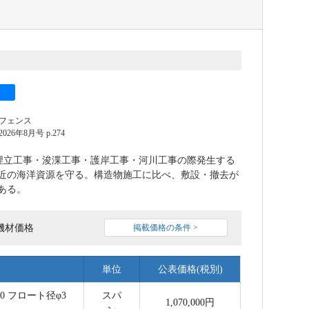
フェンス
6年8月号 p.274
、埋立工事・浚渫工事・護岸工事・河川工事の際発生する
近の海洋資源を守る。構造物施工に比べ、敷設・撤去が
ある。
機材価格
掲載価格の条件 >
単位
公表価格(税別)
00 フロート径φ3
スパ
1,070,000円