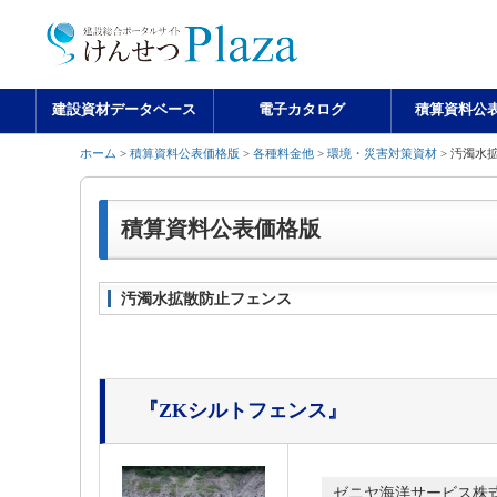
建設資材データベース
電子カタログ
積算資料公
ホーム
>
積算資料公表価格版
>
各種料金他
>
環境・災害対策資材
> 汚濁水
積算資料公表価格版
汚濁水拡散防止フェンス
『ZKシルトフェンス』
ゼニヤ海洋サービス株