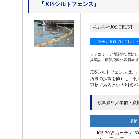
『JOSシルトフェンス』
株式会社JOS TRUST
電子カタログはこちら >
カテゴリー：汚濁水拡散防止
掲載誌：積算資料公表価格版202
JOSシルトフェンスは
汚濁の拡散を防止し、付
容易であるという利点が
積算資料／単価・資
規格
JOS-30型 カーテン#3