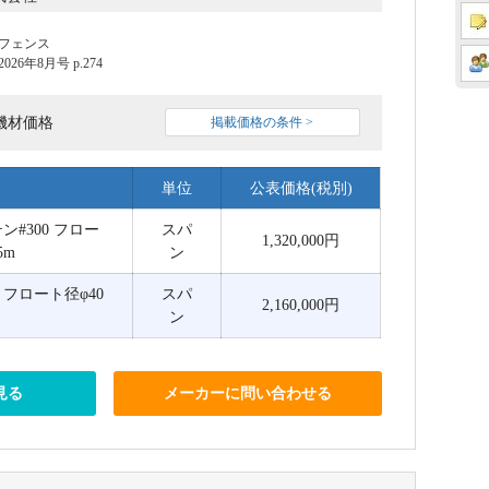
フェンス
6年8月号 p.274
機材価格
掲載価格の条件 >
単位
公表価格(税別)
テン#300 フロー
スパ
1,320,000円
5m
ン
0 フロート径φ40
スパ
2,160,000円
ン
見る
メーカーに問い合わせる