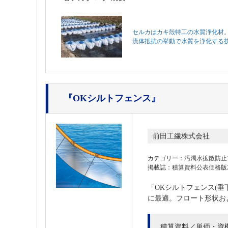
セルカはカキ殻特工の水質浄化材
流体抵抗の挙動で水質を浄化する
『OKシルトフェンス』
前田工繊株式会社
カテゴリー：汚濁水拡散防止
掲載誌：積算資料公表価格版202
「OKシルトフェンス(
に最適。フロート形状お
積算資料／単価・資