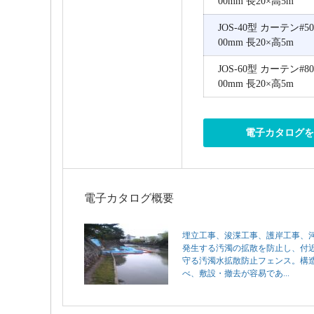
00mm 長20×高5m
JOS-40型 カーテン#5
00mm 長20×高5m
JOS-60型 カーテン#8
00mm 長20×高5m
電子カタログ
電子カタログ概要
埋立工事、浚渫工事、護岸工事、
発生する汚濁の拡散を防止し、付
守る汚濁水拡散防止フェンス。構
べ、敷設・撤去が容易であ...